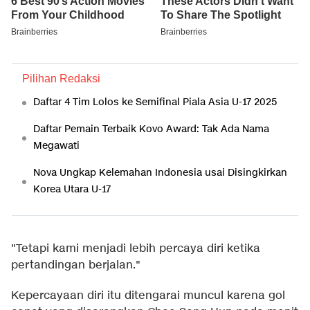
Pilihan Redaksi
Daftar 4 Tim Lolos ke Semifinal Piala Asia U-17 2025
Daftar Pemain Terbaik Kovo Award: Tak Ada Nama
Megawati
Nova Ungkap Kelemahan Indonesia usai Disingkirkan
Korea Utara U-17
"Tetapi kami menjadi lebih percaya diri ketika
pertandingan berjalan."
Kepercayaan diri itu ditengarai muncul karena gol