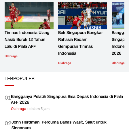
Timnas Indonesia Ulang
Bek Singapura Bongkar
Banggany
Nasib Buruk 12 Tahun
Rahasia Redam
Singapur
Lalu di Piala AFF
Gempuran Timnas
Indonesia
Indonesia
2026
Olahraga
Olahraga
Olahraga
TERPOPULER
Bangganya Pelatih Singapura Bisa Depak Indonesia di Piala
0
1
AFF 2026
Olahraga
•
dalam 5 jam
John Herdman: Percuma Bahas Wasit, Salut untuk
0
2
Singapura