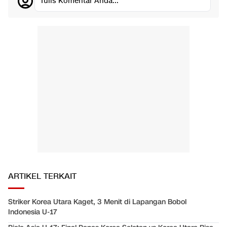
Tulis Komentar Anda...
ARTIKEL TERKAIT
Striker Korea Utara Kaget, 3 Menit di Lapangan Bobol
Indonesia U-17