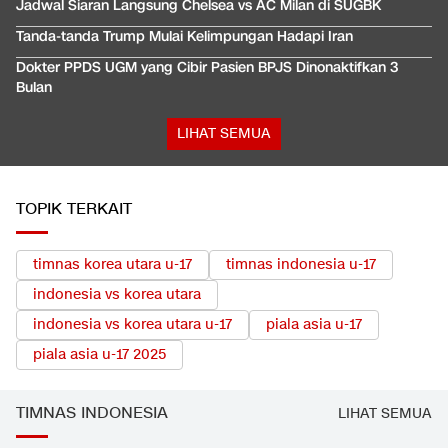
Jadwal Siaran Langsung Chelsea vs AC Milan di SUGBK
Tanda-tanda Trump Mulai Kelimpungan Hadapi Iran
Dokter PPDS UGM yang Cibir Pasien BPJS Dinonaktifkan 3
Bulan
LIHAT SEMUA
TOPIK TERKAIT
timnas korea utara u-17
timnas indonesia u-17
indonesia vs korea utara
indonesia vs korea utara u-17
piala asia u-17
piala asia u-17 2025
TIMNAS INDONESIA
LIHAT SEMUA