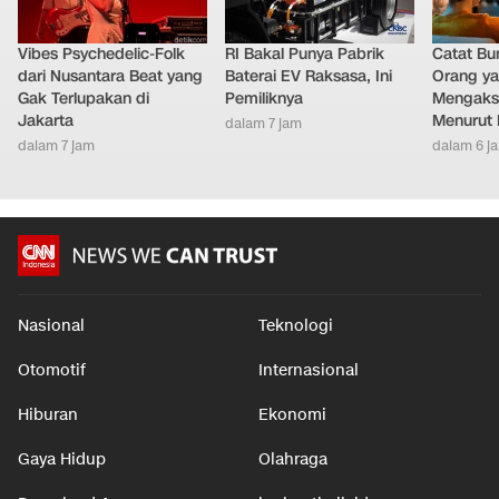
Vibes Psychedelic-Folk
RI Bakal Punya Pabrik
Catat Bun
dari Nusantara Beat yang
Baterai EV Raksasa, Ini
Orang y
Gak Terlupakan di
Pemiliknya
Mengakse
Jakarta
Menurut 
dalam 7 jam
dalam 7 jam
dalam 6 j
Nasional
Teknologi
Otomotif
Internasional
Hiburan
Ekonomi
Gaya Hidup
Olahraga