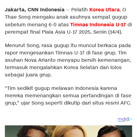
Jakarta, CNN Indonesia
Korea Utara
--
Pelatih
, O
Thae Song mengaku anak asuhnya sempat gugup
Timnas Indonesia U-17
sebelum menang 6-0 atas
di
perempat final Piala Asia U-17 2025, Senin (14/4).
Menurut Song, rasa gugup itu muncul berkaca pada
rapor mengesankan Timnas U-17 di fase grup. Tim
asuhan Nova Arianto menyapu bersih kemenangan,
termasuk mengalahkan Korea Selatan dan lolos
sebagai juara grup.
"Tim sedikit gugup melawan Indonesia karena
mereka memenangkan semua pertandingan di fase
grup," ujar Song seperti dikutip dari situs resmi AFC.