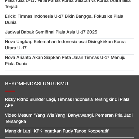
Piala Asia U-17: Final Panas Korea Selatan vs Korea Utara Bisa
Terjadi
Erick: Timnas Indonesia U-17 Bikin Bangga, Fokus ke Piala
Dunia
Jadwal Babak Semifinal Piala Asia U-17 2025
Nova Ungkap Kelemahan Indonesia usai Disingkirkan Korea
Utara U-17
Nova Arianto Akan Siapkan Peta Jalan Timnas U-17 Menuju
Piala Dunia
REKOMENDASI UNTUKMU
Rizky Ridho Blunder Lagi, Timnas Indonesia Tersingkir di Piala
AFF
Video Mesum 'Yang Wis Yang' Banyuwangi, Pemeran Pria Jadi
Tersangka
Mangkir Lagi, KPK Ingatkan Rudy Tanoe Kooperatif