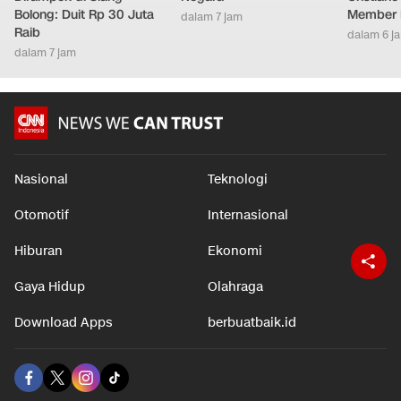
Bolong: Duit Rp 30 Juta
Member 
dalam 7 jam
Raib
dalam 6 j
dalam 7 jam
Nasional
Teknologi
Otomotif
Internasional
Hiburan
Ekonomi
Gaya Hidup
Olahraga
Download Apps
berbuatbaik.id