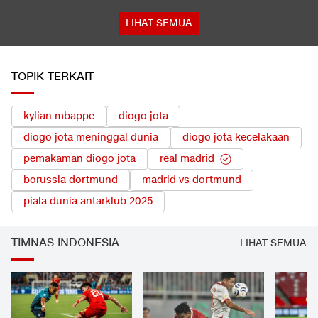
LIHAT SEMUA
TOPIK TERKAIT
kylian mbappe
diogo jota
diogo jota meninggal dunia
diogo jota kecelakaan
pemakaman diogo jota
real madrid
borussia dortmund
madrid vs dortmund
piala dunia antarklub 2025
TIMNAS INDONESIA
LIHAT SEMUA