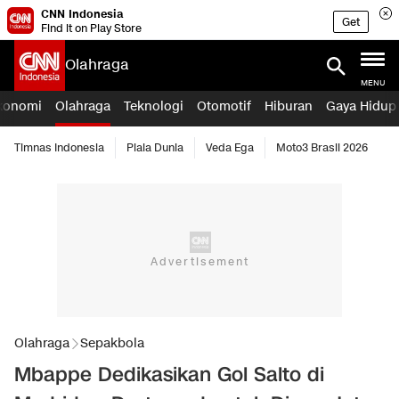
CNN Indonesia
Get
Find it on Play Store
Olahraga
MENU
konomi
Olahraga
Teknologi
Otomotif
Hiburan
Gaya Hidup
Timnas Indonesia
Piala Dunia
Veda Ega
Moto3 Brasil 2026
Olahraga
Sepakbola
Mbappe Dedikasikan Gol Salto di