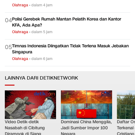
Olahraga
•
dalam 4 jam
Polisi Gerebek Rumah Mantan Pelatih Korea dan Kantor
0
4
KFA, Ada Apa?
Olahraga
•
dalam 5 jam
Timnas Indonesia Diingatkan Tidak Terlena Masuk Jebakan
0
5
Singapura
Olahraga
•
dalam 6 jam
LAINNYA DARI DETIKNETWORK
Video Detik-detik
Dominasi China Menggila,
Daftar O
Nasabah di Cibitung
Jadi Sumber Impor 100
Terkenal 
Dirampok di Siang
Negara
Cristian