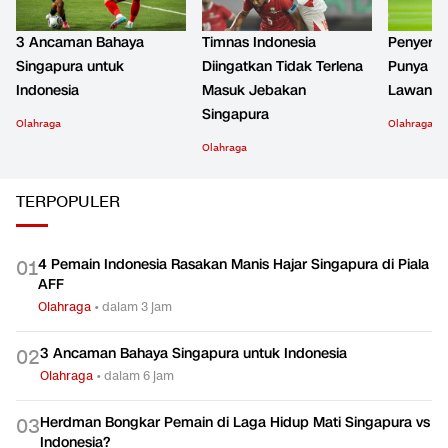
3 Ancaman Bahaya
Timnas Indonesia
Penyeran
Singapura untuk
Diingatkan Tidak Terlena
Punya Me
Indonesia
Masuk Jebakan
Lawan Ti
Singapura
Olahraga
Olahraga
Olahraga
TERPOPULER
4 Pemain Indonesia Rasakan Manis Hajar Singapura di Piala
0
1
AFF
Olahraga
•
dalam 3 jam
3 Ancaman Bahaya Singapura untuk Indonesia
0
2
Olahraga
•
dalam 6 jam
Herdman Bongkar Pemain di Laga Hidup Mati Singapura vs
0
3
Indonesia?