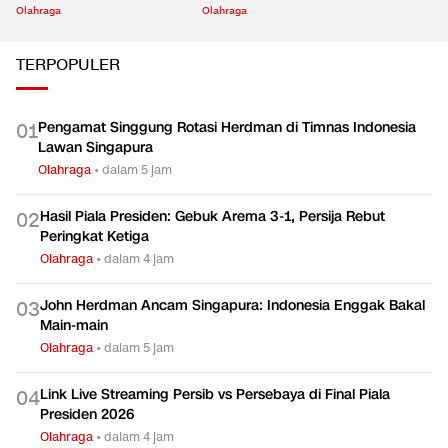
Olahraga
Olahraga
TERPOPULER
Pengamat Singgung Rotasi Herdman di Timnas Indonesia
0
1
Lawan Singapura
Olahraga
•
dalam 5 jam
Hasil Piala Presiden: Gebuk Arema 3-1, Persija Rebut
0
2
Peringkat Ketiga
Olahraga
•
dalam 4 jam
John Herdman Ancam Singapura: Indonesia Enggak Bakal
0
3
Main-main
Olahraga
•
dalam 5 jam
Link Live Streaming Persib vs Persebaya di Final Piala
0
4
Presiden 2026
Olahraga
•
dalam 4 jam