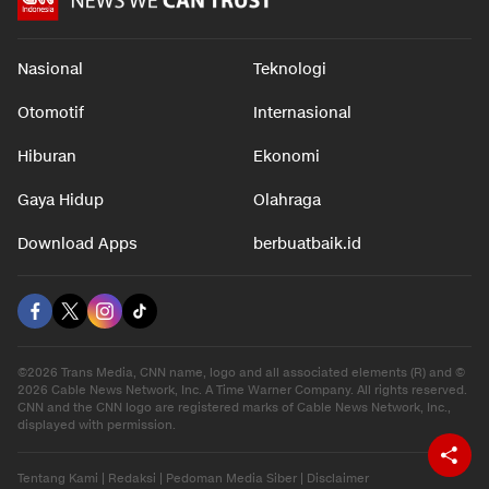
Nasional
Teknologi
Otomotif
Internasional
Hiburan
Ekonomi
Gaya Hidup
Olahraga
Download Apps
berbuatbaik.id
©2026 Trans Media, CNN name, logo and all associated elements (R) and ©
2026 Cable News Network, Inc. A Time Warner Company. All rights reserved.
CNN and the CNN logo are registered marks of Cable News Network, Inc.,
displayed with permission.
Tentang Kami
|
Redaksi
|
Pedoman Media Siber
|
Disclaimer