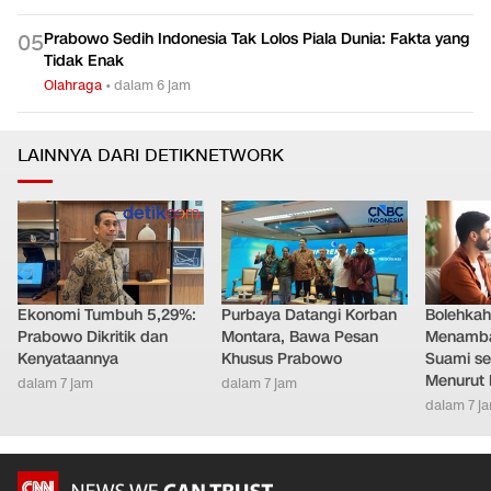
Prabowo Sedih Indonesia Tak Lolos Piala Dunia: Fakta yang
0
5
Tidak Enak
Olahraga
•
dalam 6 jam
LAINNYA DARI DETIKNETWORK
Ekonomi Tumbuh 5,29%:
Purbaya Datangi Korban
Bolehkah 
Prabowo Dikritik dan
Montara, Bawa Pesan
Menamb
Kenyataannya
Khusus Prabowo
Suami se
Menurut 
dalam 7 jam
dalam 7 jam
dalam 7 j