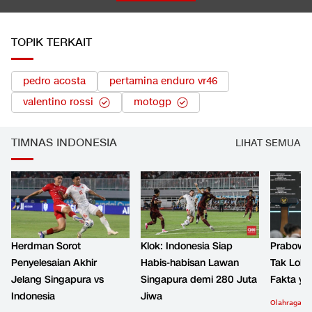
TOPIK TERKAIT
pedro acosta
pertamina enduro vr46
valentino rossi
motogp
TIMNAS INDONESIA
LIHAT SEMUA
Herdman Sorot
Klok: Indonesia Siap
Prabowo 
Penyelesaian Akhir
Habis-habisan Lawan
Tak Lolos
Jelang Singapura vs
Singapura demi 280 Juta
Fakta ya
Indonesia
Jiwa
Olahraga