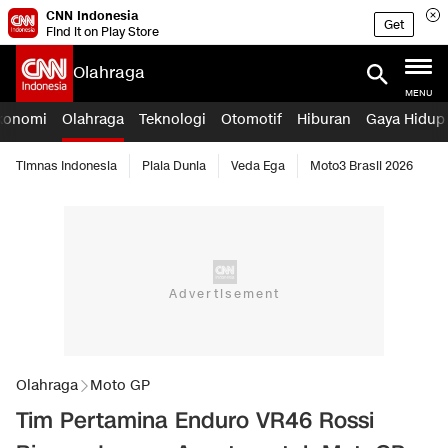
CNN Indonesia
Get
Find it on Play Store
Olahraga
MENU
konomi
Olahraga
Teknologi
Otomotif
Hiburan
Gaya Hidup
Timnas Indonesia
Piala Dunia
Veda Ega
Moto3 Brasil 2026
Olahraga
Moto GP
Tim Pertamina Enduro VR46 Rossi