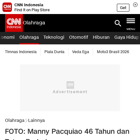
CNN Indonesia
Get
Find it on Play Store
Olahraga
MENU
konomi
Olahraga
Teknologi
Otomotif
Hiburan
Gaya Hidup
Timnas Indonesia
Piala Dunia
Veda Ega
Moto3 Brasil 2026
Olahraga
Lainnya
FOTO: Manny Pacquiao 46 Tahun dan