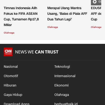
01:2
Timnas Indonesia Alih
Merapal Ulang Mantra
EDUSPOR
Fokus ke FIFA ASEAN
Usang, 'Balas di Piala AFF
AFF den
Cup, Turnamen Rp17,8
Dua Tahun Lagi'
Cup
Miliar
Olahraga
Olahraga
Olahraga
Nasional
Teknologi
Otomotif
Internasional
Hiburan
Ekonomi
Gaya Hidup
Olahraga
Download Apps
berbuatbaik.id