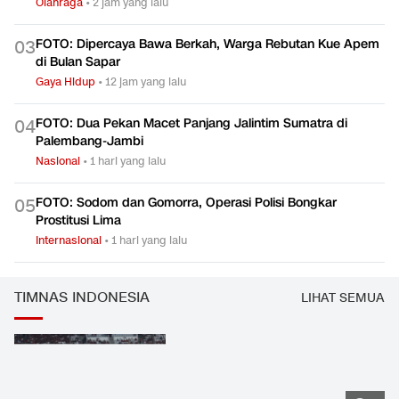
Olahraga
•
2 jam yang lalu
FOTO: Dipercaya Bawa Berkah, Warga Rebutan Kue Apem
0
3
di Bulan Sapar
Gaya Hidup
•
12 jam yang lalu
FOTO: Dua Pekan Macet Panjang Jalintim Sumatra di
0
4
Palembang-Jambi
Nasional
•
1 hari yang lalu
FOTO: Sodom dan Gomorra, Operasi Polisi Bongkar
0
5
Prostitusi Lima
Internasional
•
1 hari yang lalu
TIMNAS INDONESIA
LIHAT SEMUA