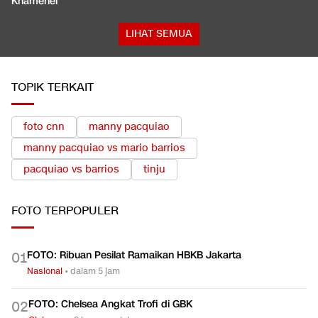
Khamenei
LIHAT SEMUA
TOPIK TERKAIT
foto cnn
manny pacquiao
manny pacquiao vs mario barrios
pacquiao vs barrios
tinju
FOTO
TERPOPULER
FOTO: Ribuan Pesilat Ramaikan HBKB Jakarta
0
1
Nasional
•
dalam 5 jam
FOTO: Chelsea Angkat Trofi di GBK
0
2