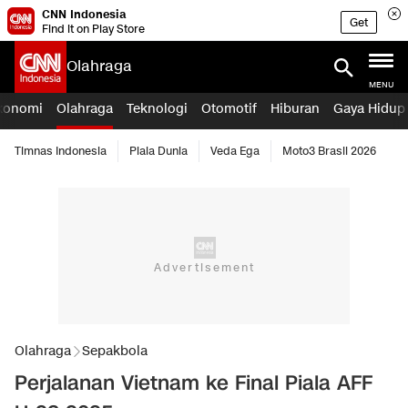
CNN Indonesia
Get
Find it on Play Store
Olahraga
MENU
konomi
Olahraga
Teknologi
Otomotif
Hiburan
Gaya Hidup
Timnas Indonesia
Piala Dunia
Veda Ega
Moto3 Brasil 2026
Olahraga
Sepakbola
Perjalanan Vietnam ke Final Piala AFF