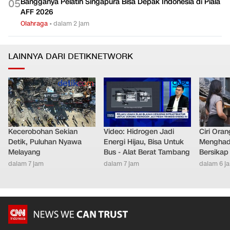
Bangganya Pelatih Singapura Bisa Depak Indonesia di Piala
0
5
AFF 2026
Olahraga
•
dalam 2 jam
LAINNYA DARI DETIKNETWORK
Kecerobohan Sekian
Video: Hidrogen Jadi
Ciri Oran
Detik, Puluhan Nyawa
Energi Hijau, Bisa Untuk
Menghad
Melayang
Bus - Alat Berat Tambang
Bersikap
dalam 7 jam
dalam 7 jam
dalam 6 j