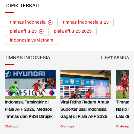
TOPIK TERKAIT
timnas indonesia
timnas indonesia u-23
piala aff u-23
piala aff u-23 2025
indonesia vs vietnam
TIMNAS INDONESIA
LIHAT SEMUA
Indonesia Tersingkir di
Viral Ridho Redam Amuk
Timnas I
Piala AFF 2026, Medsos
Suporter usai Indonesia
Nasib Bu
Timnas dan PSSI Dirujak
Gagal di Piala AFF 2026
Lalu di P
Olahraga
Olahraga
Olahraga