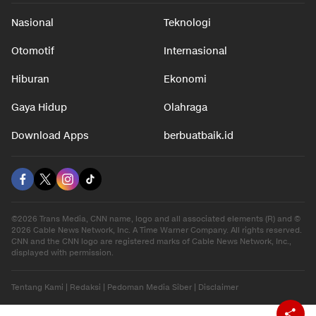
Nasional
Teknologi
Otomotif
Internasional
Hiburan
Ekonomi
Gaya Hidup
Olahraga
Download Apps
berbuatbaik.id
©2026 Trans Media, CNN name, logo and all associated elements (R) and ©
2026 Cable News Network, Inc. A Time Warner Company. All rights reserved.
CNN and the CNN logo are registered marks of Cable News Network, Inc.,
displayed with permission.
Tentang Kami
|
Redaksi
|
Pedoman Media Siber
|
Disclaimer