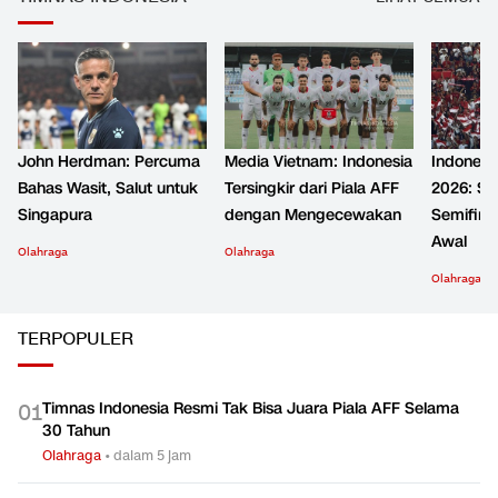
John Herdman: Percuma
Media Vietnam: Indonesia
Indonesia
Bahas Wasit, Salut untuk
Tersingkir dari Piala AFF
2026: Se
Singapura
dengan Mengecewakan
Semifina
Awal
Olahraga
Olahraga
Olahraga
TERPOPULER
Timnas Indonesia Resmi Tak Bisa Juara Piala AFF Selama
0
1
30 Tahun
Olahraga
•
dalam 5 jam