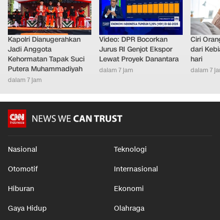
Kapolri Dianugerahkan
Video: DPR Bocorkan
Ciri Ora
Jadi Anggota
Jurus RI Genjot Ekspor
dari Keb
Kehormatan Tapak Suci
Lewat Proyek Danantara
hari
Putera Muhammadiyah
dalam 7 jam
dalam 7 j
dalam 7 jam
Nasional
Teknologi
Otomotif
Internasional
Hiburan
Ekonomi
Gaya Hidup
Olahraga