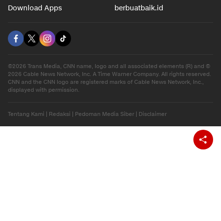
Download Apps
berbuatbaik.id
©2026 Trans Media, CNN name, logo and all associated elements (R) and ©
2026 Cable News Network, Inc. A Time Warner Company. All rights reserved.
CNN and the CNN logo are registered marks of Cable News Network, Inc.,
displayed with permission.
Tentang Kami
|
Redaksi
|
Pedoman Media Siber
|
Disclaimer