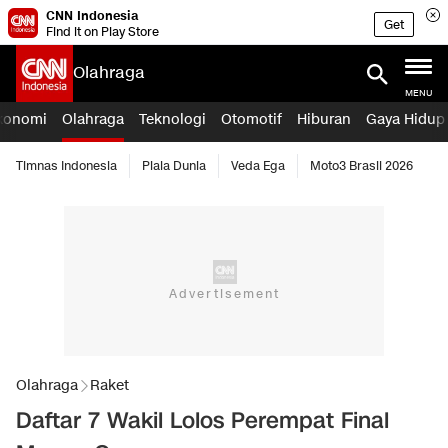
CNN Indonesia
Get
Find it on Play Store
Olahraga
MENU
konomi
Olahraga
Teknologi
Otomotif
Hiburan
Gaya Hidup
Timnas Indonesia
Piala Dunia
Veda Ega
Moto3 Brasil 2026
Olahraga
Raket
Daftar 7 Wakil Lolos Perempat Final