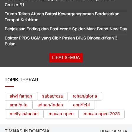
Cruiser FJ
Trump Teken Aturan Batasi Kewarganegaraan Berdasarkan
Tempat Kelahiran
Penjelasan Ending dan Post-credit Spider-Man: Brand New Day
Dokter PPDS UGM yang Cibir Pasien BPJS Dinonaktifkan 3
Bulan
LIHAT SEMUA
TOPIK TERKAIT
alwi farhan
sabar/reza
rehan/gloria
amri/nita
adnan/indah
apri/febi
meilysa/rachel
macau open
macau open 2025
TIMNAS INDONESIA
LIHAT SEMUA