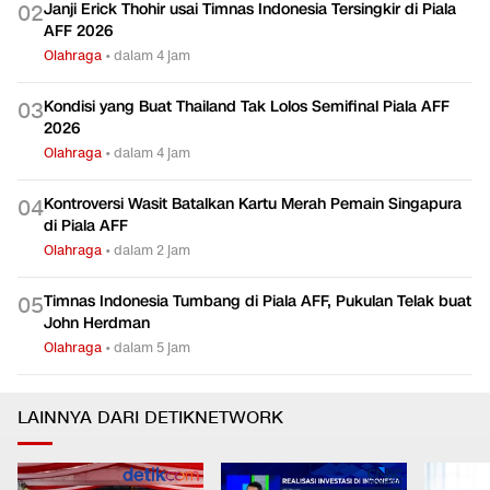
Janji Erick Thohir usai Timnas Indonesia Tersingkir di Piala
0
2
AFF 2026
Olahraga
•
dalam 4 jam
Kondisi yang Buat Thailand Tak Lolos Semifinal Piala AFF
0
3
2026
Olahraga
•
dalam 4 jam
Kontroversi Wasit Batalkan Kartu Merah Pemain Singapura
0
4
di Piala AFF
Olahraga
•
dalam 2 jam
Timnas Indonesia Tumbang di Piala AFF, Pukulan Telak buat
0
5
John Herdman
Olahraga
•
dalam 5 jam
LAINNYA DARI DETIKNETWORK