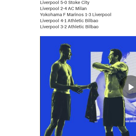
Liverpool 5-0 Stoke City
Liverpool 2-4 AC Milan
Yokohama F Marinos 1-3 Liverpool
Liverpool 4-1 Athletic Bilbao
Liverpool 3-2 Athletic Bilbao