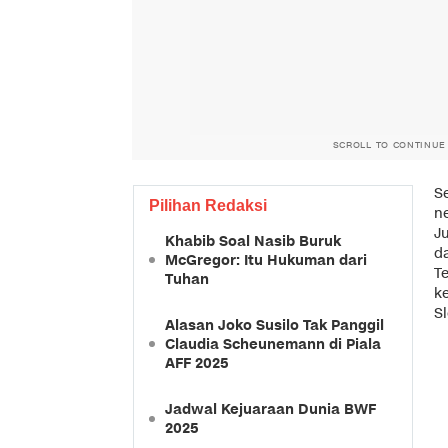
SCROLL TO CONTINUE
S
Pilihan Redaksi
n
Ju
Khabib Soal Nasib Buruk
da
McGregor: Itu Hukuman dari
Te
Tuhan
k
S
Alasan Joko Susilo Tak Panggil
Claudia Scheunemann di Piala
AFF 2025
Jadwal Kejuaraan Dunia BWF
2025