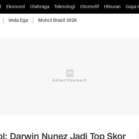
l
Ekonomi
Olahraga
Teknologi
Otomotif
Hiburan
Gaya 
Veda Ega
Moto3 Brasil 2026
ol: Darwin Nunez Jadi Top Skor