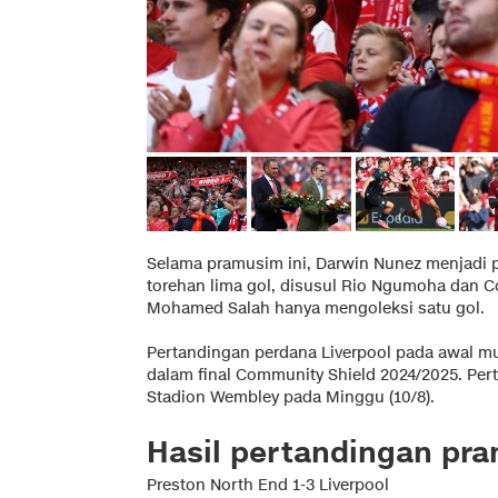
Selama pramusim ini, Darwin Nunez menjadi 
torehan lima gol, disusul Rio Ngumoha dan 
Mohamed Salah hanya mengoleksi satu gol.
Pertandingan perdana Liverpool pada awal mu
dalam final Community Shield 2024/2025. Per
Stadion Wembley pada Minggu (10/8).
Hasil pertandingan pra
Preston North End 1-3 Liverpool