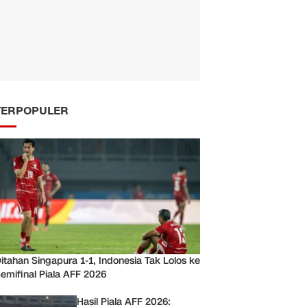
TERPOPULER
itahan Singapura 1-1, Indonesia Tak Lolos ke
emifinal Piala AFF 2026
Hasil Piala AFF 2026: