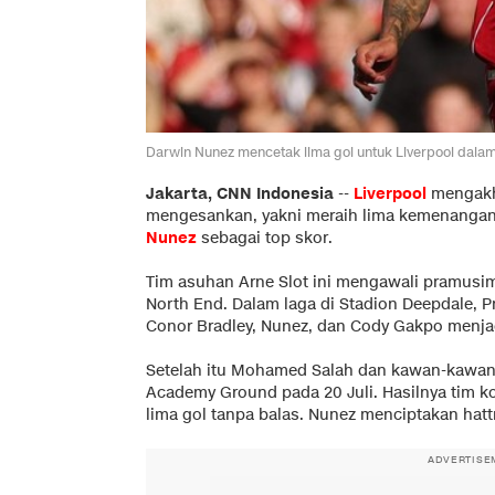
Darwin Nunez mencetak lima gol untuk Liverpool dalam
Jakarta, CNN Indonesia
--
Liverpool
mengakh
mengesankan, yakni meraih lima kemenangan
Nunez
sebagai top skor.
Tim asuhan Arne Slot ini mengawali pramusi
North End. Dalam laga di Stadion Deepdale, Pr
Conor Bradley, Nunez, dan Cody Gakpo menja
Setelah itu Mohamed Salah dan kawan-kawan j
Academy Ground pada 20 Juli. Hasilnya tim k
lima gol tanpa balas. Nunez menciptakan hattri
ADVERTISE