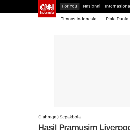
For You
Nasional
Internasiona
Timnas Indonesia
Piala Dunia
Olahraga
Sepakbola
Hasil Pramusim Liverpo