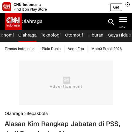
CNN Indonesia
Get
Find it on Play Store
Olahraga
MENU
konomi
Olahraga
Teknologi
Otomotif
Hiburan
Gaya Hidup
Timnas Indonesia
Piala Dunia
Veda Ega
Moto3 Brasil 2026
Olahraga
Sepakbola
Alasan Kim Rangkap Jabatan di PSS,