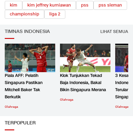
kim
kim jeffrey kurniawan
pss
pss sleman
championship
liga 2
TIMNAS INDONESIA
LIHAT SEMUA
Piala AFF: Pelatih
Klok Tunjukkan Tekad
3 Kesala
Singapura Pastikan
Baja Indonesia, Bakal
Indonesi
Mitchell Baker Tak
Bikin Singapura Merana
Terulang
Berkutik
Singapur
Olahraga
Olahraga
Olahraga
TERPOPULER