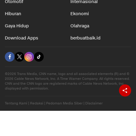
Otomotif
Internasional
Hiburan
Ekonomi
Gaya Hidup
Olahraga
Download Apps
berbuatbaik.id
©2026 Trans Media, CNN name, logo and all associated elements (R) and ©
2026 Cable News Network, Inc. A Time Warner Company. All rights reserved.
CNN and the CNN logo are registered marks of Cable News Network, Inc.,
displayed with permission.
Tentang Kami
|
Redaksi
|
Pedoman Media Siber
|
Disclaimer