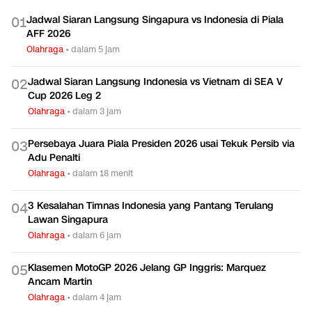
Jadwal Siaran Langsung Singapura vs Indonesia di Piala
0
1
AFF 2026
Olahraga
•
dalam 5 jam
Jadwal Siaran Langsung Indonesia vs Vietnam di SEA V
0
2
Cup 2026 Leg 2
Olahraga
•
dalam 3 jam
Persebaya Juara Piala Presiden 2026 usai Tekuk Persib via
0
3
Adu Penalti
Olahraga
•
dalam 18 menit
3 Kesalahan Timnas Indonesia yang Pantang Terulang
0
4
Lawan Singapura
Olahraga
•
dalam 6 jam
Klasemen MotoGP 2026 Jelang GP Inggris: Marquez
0
5
Ancam Martin
Olahraga
•
dalam 4 jam