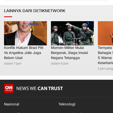
LAINNYA DARI DETIKNETWORK
Konflik Hukum Brad Pitt
Momen Militer Mulai
Ternyata
Vs Angelina Jolie Juga
Bergerak, Siaga Invasi
Bahagia 
Belum Usai
Negara Tetangga
5 Warna 
Kesehari
dalam 7 jam
dalam 6 jam
1 jam yang
Nasional
Teknologi