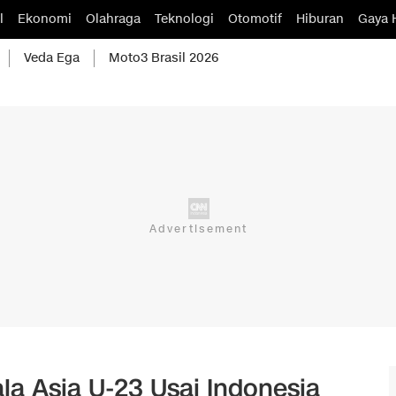
l
Ekonomi
Olahraga
Teknologi
Otomotif
Hiburan
Gaya 
Veda Ega
Moto3 Brasil 2026
ala Asia U-23 Usai Indonesia