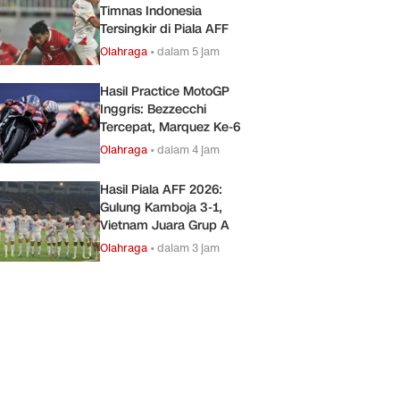
Timnas Indonesia
Tersingkir di Piala AFF
Olahraga
•
dalam 5 jam
Hasil Practice MotoGP
Inggris: Bezzecchi
Tercepat, Marquez Ke-6
Olahraga
•
dalam 4 jam
Hasil Piala AFF 2026:
Gulung Kamboja 3-1,
Vietnam Juara Grup A
Olahraga
•
dalam 3 jam