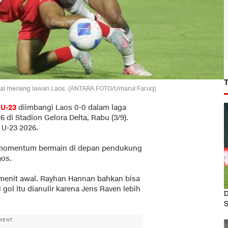
agal menang lawan Laos. (ANTARA FOTO/Umarul Faruq)
 U-23
diimbangi Laos 0-0 dalam laga
6 di Stadion Gelora Delta, Rabu (3/9).
 U-23 2026.
 momentum bermain di depan pendukung
aos.
enit awal. Rayhan Hannan bahkan bisa
gol itu dianulir karena Jens Raven lebih
D
S
MENT