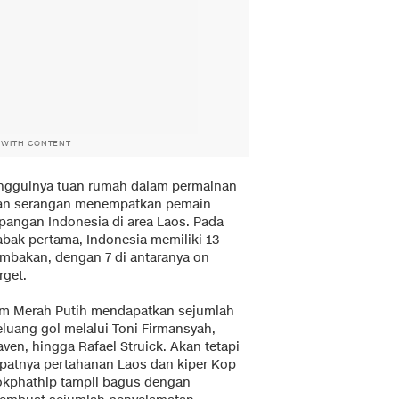
 WITH CONTENT
nggulnya tuan rumah dalam permainan
an serangan menempatkan pemain
apangan Indonesia di area Laos. Pada
abak pertama, Indonesia memiliki 13
embakan, dengan 7 di antaranya on
rget.
im Merah Putih mendapatkan sejumlah
eluang gol melalui Toni Firmansyah,
ven, hingga Rafael Struick. Akan tetapi
apatnya pertahanan Laos dan kiper Kop
okphathip tampil bagus dengan