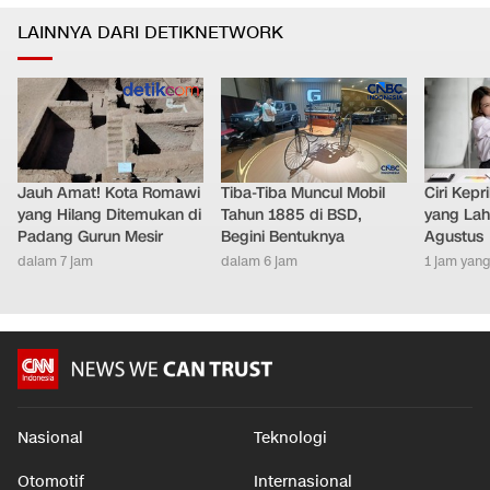
LAINNYA DARI DETIKNETWORK
Jauh Amat! Kota Romawi
Tiba-Tiba Muncul Mobil
Ciri Kep
yang Hilang Ditemukan di
Tahun 1885 di BSD,
yang Lahi
Padang Gurun Mesir
Begini Bentuknya
Agustus
dalam 7 jam
dalam 6 jam
1 jam yang
Nasional
Teknologi
Otomotif
Internasional