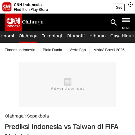
CNN Indonesia
Get
Find it on Play Store
Olahraga
MENU
konomi
Olahraga
Teknologi
Otomotif
Hiburan
Gaya Hidup
Timnas Indonesia
Piala Dunia
Veda Ega
Moto3 Brasil 2026
Olahraga
Sepakbola
Prediksi Indonesia vs Taiwan di FIFA