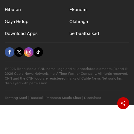
Hiburan
Ekonomi
Gaya Hidup
Olahraga
Download Apps
berbuatbaik.id
©2026 Trans Media, CNN name, logo and all associated elements (R) and ©
2026 Cable News Network, Inc. A Time Warner Company. All rights reserved.
CNN and the CNN logo are registered marks of Cable News Network, Inc.,
displayed with permission.
Tentang Kami
|
Redaksi
|
Pedoman Media Siber
|
Disclaimer