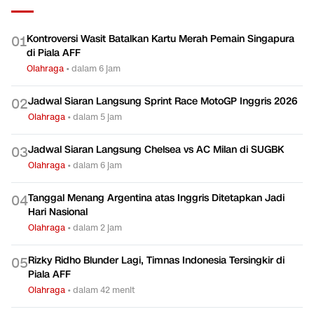
Kontroversi Wasit Batalkan Kartu Merah Pemain Singapura
0
1
di Piala AFF
Olahraga
•
dalam 6 jam
Jadwal Siaran Langsung Sprint Race MotoGP Inggris 2026
0
2
Olahraga
•
dalam 5 jam
Jadwal Siaran Langsung Chelsea vs AC Milan di SUGBK
0
3
Olahraga
•
dalam 6 jam
Tanggal Menang Argentina atas Inggris Ditetapkan Jadi
0
4
Hari Nasional
Olahraga
•
dalam 2 jam
Rizky Ridho Blunder Lagi, Timnas Indonesia Tersingkir di
0
5
Piala AFF
Olahraga
•
dalam 42 menit