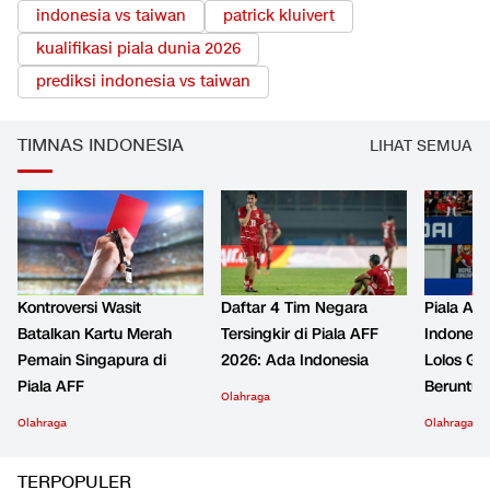
indonesia vs taiwan
patrick kluivert
kualifikasi piala dunia 2026
prediksi indonesia vs taiwan
TIMNAS INDONESIA
LIHAT SEMUA
Kontroversi Wasit
Daftar 4 Tim Negara
Piala AF
Batalkan Kartu Merah
Tersingkir di Piala AFF
Indonesia
Pemain Singapura di
2026: Ada Indonesia
Lolos Gru
Piala AFF
Beruntun
Olahraga
Olahraga
Olahraga
TERPOPULER