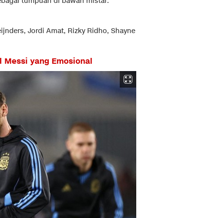
ebagai tumpuan di bawah mistar.
ijnders, Jordi Amat, Rizky Ridho, Shayne
l Messi yang Emosional