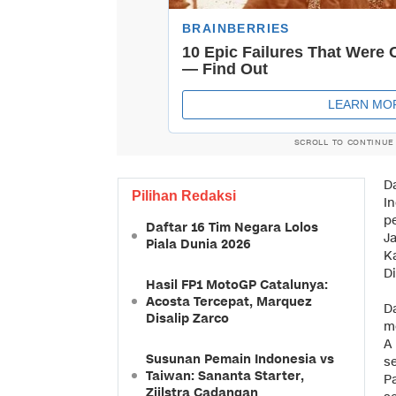
SCROLL TO CONTINUE
D
Pilihan Redaksi
In
p
Daftar 16 Tim Negara Lolos
Ja
Piala Dunia 2026
K
Di
Hasil FP1 MotoGP Catalunya:
Acosta Tercepat, Marquez
Da
Disalip Zarco
m
A
Susunan Pemain Indonesia vs
s
Taiwan: Sananta Starter,
P
Zijlstra Cadangan