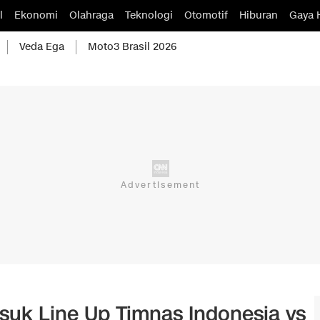
l
Ekonomi
Olahraga
Teknologi
Otomotif
Hiburan
Gaya 
Veda Ega
Moto3 Brasil 2026
suk Line Up Timnas Indonesia vs