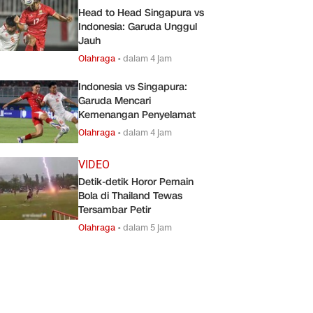
Head to Head Singapura vs
Indonesia: Garuda Unggul
Jauh
Olahraga
•
dalam 4 jam
Indonesia vs Singapura:
Garuda Mencari
Kemenangan Penyelamat
Olahraga
•
dalam 4 jam
VIDEO
Detik-detik Horor Pemain
Bola di Thailand Tewas
Tersambar Petir
Olahraga
•
dalam 5 jam