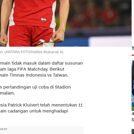
wan. (ANTARA FOTO/Hafidz Mubarak A)
main tidak masuk dalam daftar susunan
am laga FIFA Matchday. Berikut
ain Timnas Indonesia vs Taiwan.
 pertandingan uji coba di Stadion
 malam.
sia Patrick Kluivert telah menentukan 11
emain cadangan untuk menghadapi
4
S
MENT