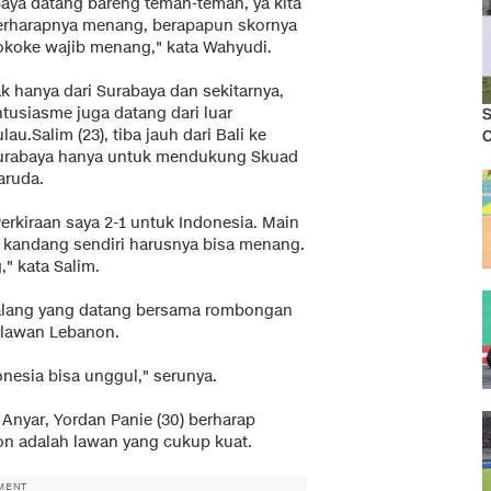
Saya datang bareng teman-teman, ya kita
erharapnya menang, berapapun skornya
okoke wajib menang," kata Wahyudi.
k hanya dari Surabaya dan sekitarnya,
ntusiasme juga datang dari luar
S
lau.Salim (23), tiba jauh dari Bali ke
C
urabaya hanya untuk mendukung Skuad
aruda.
erkiraan saya 2-1 untuk Indonesia. Main
i kandang sendiri harusnya bisa menang.
" kata Salim.
l Malang yang datang bersama rombongan
elawan Lebanon.
nesia bisa unggul," serunya.
Anyar, Yordan Panie (30) berharap
n adalah lawan yang cukup kuat.
MENT