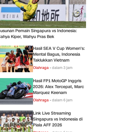
usunan Pemain Singapura vs Indonesia:
ahya Kiper, Wahyu Pras Bek
Hasil SEA V Cup Women's:
Mental Bagus, Indonesia
Taklukkan Vietnam
Olahraga
•
dalam 3 jam
Hasil FP1 MotoGP Inggris
2026: Alex Tercepat, Marc
Marquez Keenam
Olahraga
•
dalam 6 jam
Link Live Streaming
Singapura vs Indonesia di
Piala AFF 2026