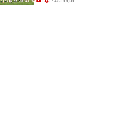
Olahraga
•
dalam 5 jam