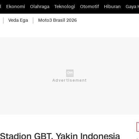
l
Ekonomi
Olahraga
Teknologi
Otomotif
Hiburan
Gaya 
Veda Ega
Moto3 Brasil 2026
 Stadion GBT, Yakin Indonesia