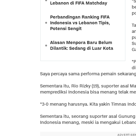
"
Lebanon di FIFA Matchday
b
p
Perbandingan Ranking FIFA
Indonesia vs Lebanon Tipis,
Ta
Potensi Sengit
a
pu
Alasan Menpora Baru Belum
S
Dilantik: Sedang di Luar Kota
G
"P
d
Saya percaya sama performa pemain sekarang,
Sementara itu, Rio Rizky (19), suporter asa
memprediksi Indonesia bisa menang telak m
"3-0 menang harusnya. Kita yakin Timnas Indo
Sementara itu, seorang suporter asal Gunung 
Indonesia menang, meski ia mengakui Lebano
ADVERTISE