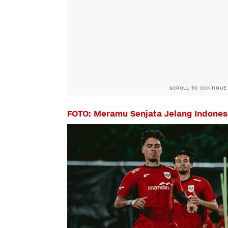
SCROLL TO CONTINUE
FOTO: Meramu Senjata Jelang Indones