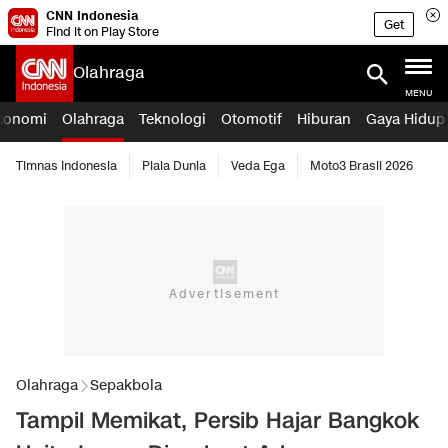
CNN Indonesia
Get
Find it on Play Store
Olahraga
MENU
konomi
Olahraga
Teknologi
Otomotif
Hiburan
Gaya Hidup
Timnas Indonesia
Piala Dunia
Veda Ega
Moto3 Brasil 2026
Olahraga
Sepakbola
Tampil Memikat, Persib Hajar Bangkok