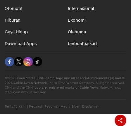
Nasional
Teknologi
Otomotif
Internasional
Hiburan
Ekonomi
Gaya Hidup
Olahraga
Download Apps
berbuatbaik.id
©2026 Trans Media, CNN name, logo and all associated elements (R) and ©
2026 Cable News Network, Inc. A Time Warner Company. All rights reserved.
CNN and the CNN logo are registered marks of Cable News Network, Inc.,
displayed with permission.
Tentang Kami
|
Redaksi
|
Pedoman Media Siber
|
Disclaimer