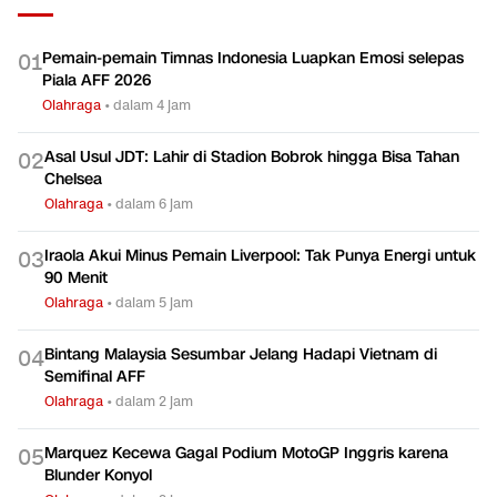
TERPOPULER
Pemain-pemain Timnas Indonesia Luapkan Emosi selepas
0
1
Piala AFF 2026
Olahraga
•
dalam 4 jam
Asal Usul JDT: Lahir di Stadion Bobrok hingga Bisa Tahan
0
2
Chelsea
Olahraga
•
dalam 6 jam
Iraola Akui Minus Pemain Liverpool: Tak Punya Energi untuk
0
3
90 Menit
Olahraga
•
dalam 5 jam
Bintang Malaysia Sesumbar Jelang Hadapi Vietnam di
0
4
Semifinal AFF
Olahraga
•
dalam 2 jam