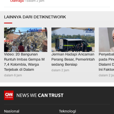
Marquez Kecewa Gagal Podium MotoGP Inggris karena
0
5
Blunder Konyol
Olahraga
•
dalam 2 jam
LAINNYA DARI DETIKNETWORK
Video: 20 Bangunan
Jerman Hadapi Ancaman
Penyebab
Runtuh Imbas Gempa M
Perang Besar, Pemerintah
pada Pin
7,4 Kolombia, Warga
sedang Bersiap
Dialami D
Terjebak di Dalam
Ini Fakt
dalam 2 jam
dalam 6 jam
dalam 2 j