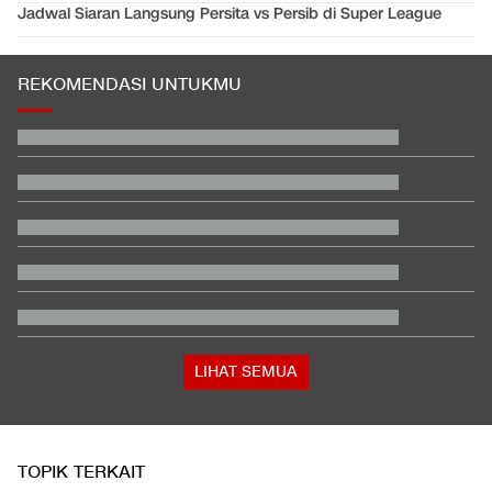
Jadwal Siaran Langsung Persita vs Persib di Super League
REKOMENDASI UNTUKMU
Profil Menantu Sultan Brunei yang Gelarnya Dicopot Kerajaan
Beda Nasib Kashmir yang Dikelola India vs Pakistan Jadi
Sorotan
Video Mesum 'Yang Wis Yang' Banyuwangi, Pemeran Pria Jadi
Tersangka
Klok Merasa Hancur setelah Indonesia Gagal di Piala AFF
Jenazah Siswi SMA Tertemper KRL di Jurangmangu Dibawa ke
RSU Tangsel
Pesan Rudy Hartono ke Atlet Zaman Sekarang: Kalau Main
Jangan Asal
LIHAT SEMUA