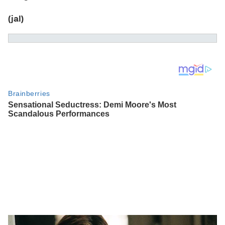
(jal)