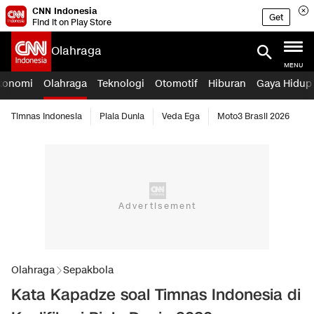
CNN Indonesia
Get
Find it on Play Store
Olahraga
MENU
konomi
Olahraga
Teknologi
Otomotif
Hiburan
Gaya Hidup
Timnas Indonesia
Piala Dunia
Veda Ega
Moto3 Brasil 2026
Olahraga
Sepakbola
Kata Kapadze soal Timnas Indonesia di