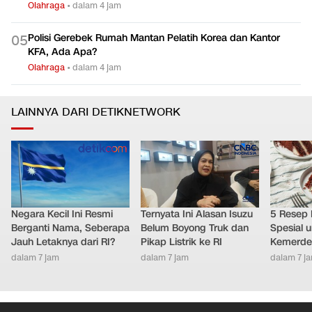
Olahraga
•
dalam 4 jam
Polisi Gerebek Rumah Mantan Pelatih Korea dan Kantor
0
5
KFA, Ada Apa?
Olahraga
•
dalam 4 jam
LAINNYA DARI DETIKNETWORK
Negara Kecil Ini Resmi
Ternyata Ini Alasan Isuzu
5 Resep 
Berganti Nama, Seberapa
Belum Boyong Truk dan
Spesial 
Jauh Letaknya dari RI?
Pikap Listrik ke RI
Kemerde
dalam 7 jam
dalam 7 jam
dalam 7 j