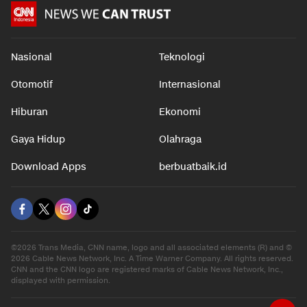
Nasional
Teknologi
Otomotif
Internasional
Hiburan
Ekonomi
Gaya Hidup
Olahraga
Download Apps
berbuatbaik.id
©2026 Trans Media, CNN name, logo and all associated elements (R) and ©
2026 Cable News Network, Inc. A Time Warner Company. All rights reserved.
CNN and the CNN logo are registered marks of Cable News Network, Inc.,
displayed with permission.