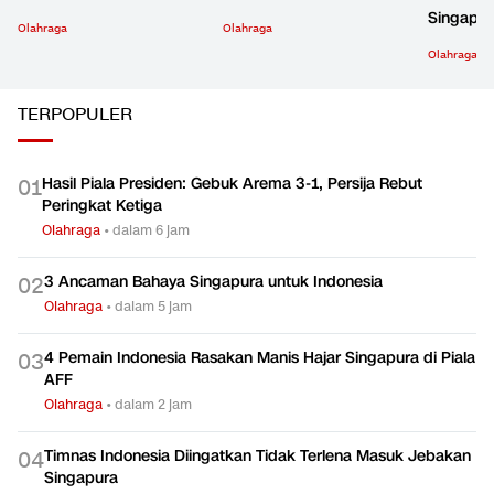
Singapur
Olahraga
Olahraga
Olahraga
TERPOPULER
Hasil Piala Presiden: Gebuk Arema 3-1, Persija Rebut
0
1
Peringkat Ketiga
Olahraga
•
dalam 6 jam
3 Ancaman Bahaya Singapura untuk Indonesia
0
2
Olahraga
•
dalam 5 jam
4 Pemain Indonesia Rasakan Manis Hajar Singapura di Piala
0
3
AFF
Olahraga
•
dalam 2 jam
Timnas Indonesia Diingatkan Tidak Terlena Masuk Jebakan
0
4
Singapura