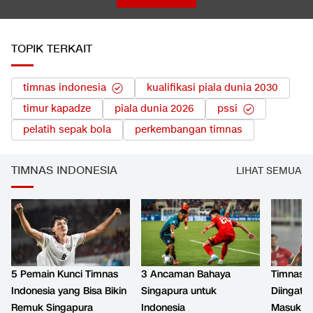
TOPIK TERKAIT
timnas indonesia
kualifikasi piala dunia 2030
timur kapadze
piala dunia 2026
pssi
pelatih sepak bola
perkembangan timnas
TIMNAS INDONESIA
LIHAT SEMUA
5 Pemain Kunci Timnas
3 Ancaman Bahaya
Timnas I
Indonesia yang Bisa Bikin
Singapura untuk
Diingatk
Remuk Singapura
Indonesia
Masuk J