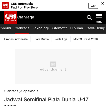
CNN Indonesia
Get
Find it on Play Store
Olahraga
MENU
konomi
Olahraga
Teknologi
Otomotif
Hiburan
Gaya Hidup
Timnas Indonesia
Piala Dunia
Veda Ega
Moto3 Brasil 2026
Olahraga
Sepakbola
Jadwal Semifinal Piala Dunia U-17