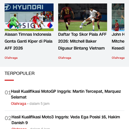
Alasan Timnas Indonesia
Daftar Top Skor Piala AFF
John Her
Gonta Ganti Kiper di Piala
2026: Mitchell Baker
Mitchell 
AFF 2026
Digusur Bintang Vietnam
Kesediha
Olahraga
Olahraga
Olahraga
TERPOPULER
Hasil Kualifikasi MotoGP Inggris: Martin Tercepat, Marquez
0
1
Selamat
Olahraga
•
dalam 5 jam
Hasil Kualifikasi Moto3 Inggris: Veda Ega Posisi 16, Hakim
0
2
Danish 9