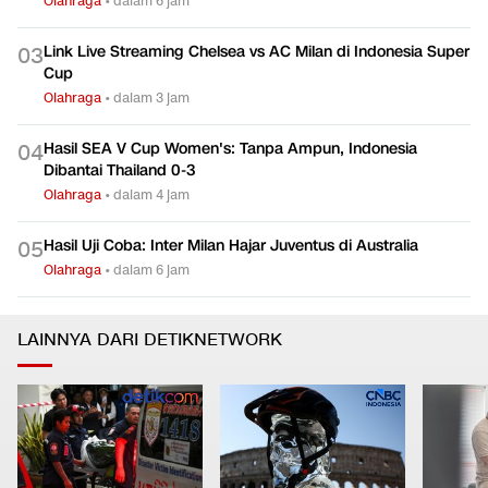
Olahraga
•
dalam 6 jam
Link Live Streaming Chelsea vs AC Milan di Indonesia Super
0
3
Cup
Olahraga
•
dalam 3 jam
Hasil SEA V Cup Women's: Tanpa Ampun, Indonesia
0
4
Dibantai Thailand 0-3
Olahraga
•
dalam 4 jam
Hasil Uji Coba: Inter Milan Hajar Juventus di Australia
0
5
Olahraga
•
dalam 6 jam
LAINNYA DARI DETIKNETWORK