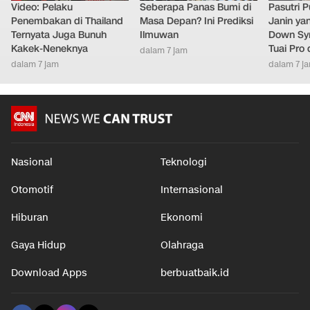
Video: Pelaku
Seberapa Panas Bumi di
Pasutri 
Penembakan di Thailand
Masa Depan? Ini Prediksi
Janin ya
Ternyata Juga Bunuh
Ilmuwan
Down Syn
Kakek-Neneknya
Tuai Pro
dalam 7 jam
dalam 7 jam
dalam 7 j
Nasional
Teknologi
Otomotif
Internasional
Hiburan
Ekonomi
Gaya Hidup
Olahraga
Download Apps
berbuatbaik.id