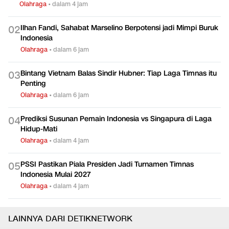
Olahraga
•
dalam 4 jam
Ilhan Fandi, Sahabat Marselino Berpotensi jadi Mimpi Buruk
0
2
Indonesia
Olahraga
•
dalam 6 jam
Bintang Vietnam Balas Sindir Hubner: Tiap Laga Timnas itu
0
3
Penting
Olahraga
•
dalam 6 jam
Prediksi Susunan Pemain Indonesia vs Singapura di Laga
0
4
Hidup-Mati
Olahraga
•
dalam 4 jam
PSSI Pastikan Piala Presiden Jadi Turnamen Timnas
0
5
Indonesia Mulai 2027
Olahraga
•
dalam 4 jam
LAINNYA DARI DETIKNETWORK