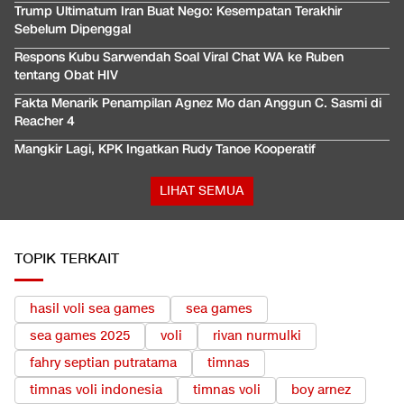
Trump Ultimatum Iran Buat Nego: Kesempatan Terakhir
Sebelum Dipenggal
Respons Kubu Sarwendah Soal Viral Chat WA ke Ruben
tentang Obat HIV
Fakta Menarik Penampilan Agnez Mo dan Anggun C. Sasmi di
Reacher 4
Mangkir Lagi, KPK Ingatkan Rudy Tanoe Kooperatif
LIHAT SEMUA
TOPIK TERKAIT
hasil voli sea games
sea games
sea games 2025
voli
rivan nurmulki
fahry septian putratama
timnas
timnas voli indonesia
timnas voli
boy arnez