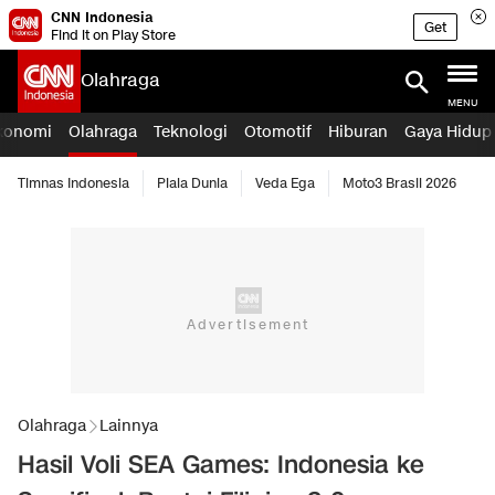
CNN Indonesia
Get
Find it on Play Store
Olahraga
MENU
konomi
Olahraga
Teknologi
Otomotif
Hiburan
Gaya Hidup
Timnas Indonesia
Piala Dunia
Veda Ega
Moto3 Brasil 2026
Olahraga
Lainnya
Hasil Voli SEA Games: Indonesia ke