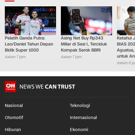
Pelatih Ganda Putra:
Asing Net Buy Rp343
Ketahui J
Leo/Daniel Tahun Depan
Miliar di Sesi I, Terciduk
BIAS 202
Bidik Super 1000
Kompak Serok BBRI
Agustus,
untuk Ana
dalam 7 jam
dalam 7 jam
dalam 6 j
Nasional
Teknologi
Otomotif
Internasional
Hiburan
Ekonomi