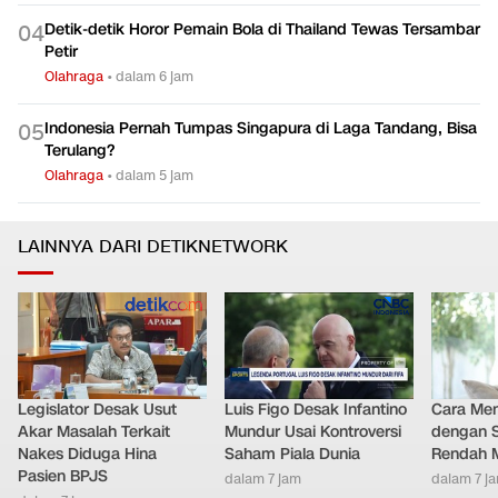
Detik-detik Horor Pemain Bola di Thailand Tewas Tersambar
0
4
Petir
Olahraga
•
dalam 6 jam
Indonesia Pernah Tumpas Singapura di Laga Tandang, Bisa
0
5
Terulang?
Olahraga
•
dalam 5 jam
LAINNYA DARI DETIKNETWORK
Legislator Desak Usut
Luis Figo Desak Infantino
Cara Men
Akar Masalah Terkait
Mundur Usai Kontroversi
dengan S
Nakes Diduga Hina
Saham Piala Dunia
Rendah M
Pasien BPJS
dalam 7 jam
dalam 7 j