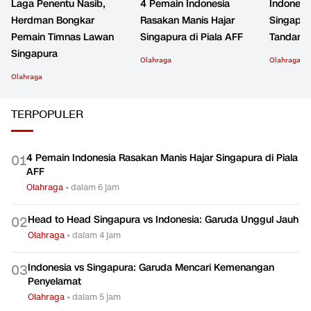
Laga Penentu Nasib,
4 Pemain Indonesia
Indonesi
Herdman Bongkar
Rasakan Manis Hajar
Singapur
Pemain Timnas Lawan
Singapura di Piala AFF
Tandang,
Singapura
Olahraga
Olahraga
Olahraga
TERPOPULER
4 Pemain Indonesia Rasakan Manis Hajar Singapura di Piala
0
1
AFF
Olahraga
•
dalam 6 jam
Head to Head Singapura vs Indonesia: Garuda Unggul Jauh
0
2
Olahraga
•
dalam 4 jam
Indonesia vs Singapura: Garuda Mencari Kemenangan
0
3
Penyelamat
Olahraga
•
dalam 5 jam