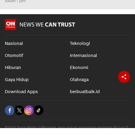
dalam 7 jam
Nasional
Teknologi
Otomotif
Internasional
Hiburan
Ekonomi
Gaya Hidup
Olahraga
Download Apps
berbuatbaik.id
©2026 Trans Media, CNN name, logo and all associated elements (R) and ©
2026 Cable News Network, Inc. A Time Warner Company. All rights reserved.