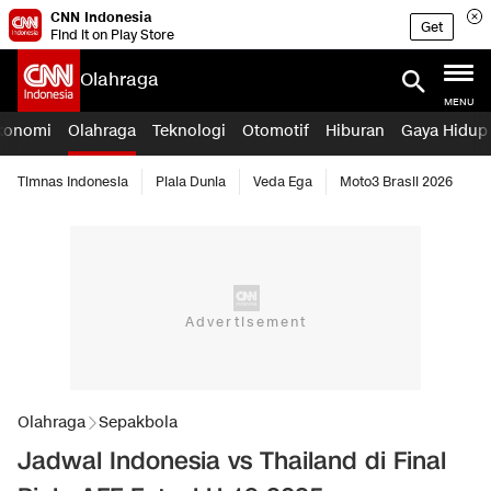
CNN Indonesia
Get
Find it on Play Store
Olahraga
MENU
konomi
Olahraga
Teknologi
Otomotif
Hiburan
Gaya Hidup
Timnas Indonesia
Piala Dunia
Veda Ega
Moto3 Brasil 2026
Olahraga
Sepakbola
Jadwal Indonesia vs Thailand di Final