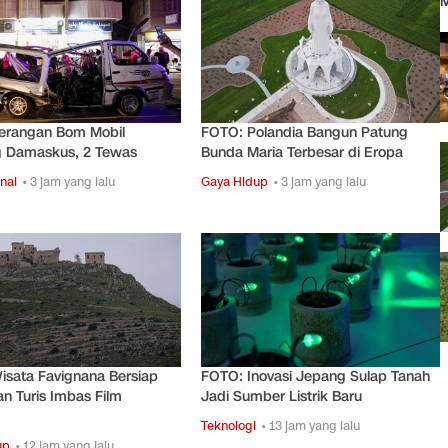
M
erangan Bom Mobil
FOTO: Polandia Bangun Patung
 Damaskus, 2 Tewas
Bunda Maria Terbesar di Eropa
nal
• 3 jam yang lalu
Gaya Hidup
• 3 jam yang lalu
sata Favignana Bersiap
FOTO: Inovasi Jepang Sulap Tanah
an Turis Imbas Film
Jadi Sumber Listrik Baru
Teknologi
• 13 jam yang lalu
up
• 12 jam yang lalu