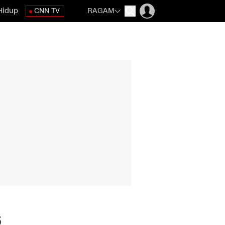
Hidup
CNN TV
RAGAM
6