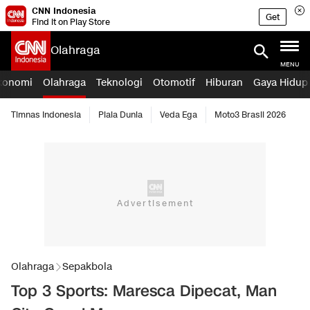
CNN Indonesia
Get
Find it on Play Store
Olahraga
MENU
konomi
Olahraga
Teknologi
Otomotif
Hiburan
Gaya Hidup
Timnas Indonesia
Piala Dunia
Veda Ega
Moto3 Brasil 2026
Olahraga
Sepakbola
Top 3 Sports: Maresca Dipecat, Man