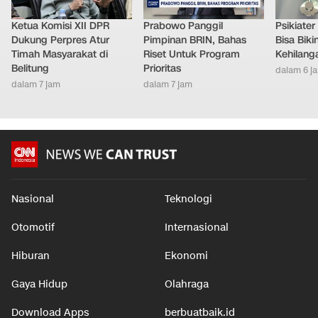
Ketua Komisi XII DPR
Prabowo Panggil
Psikiate
Dukung Perpres Atur
Pimpinan BRIN, Bahas
Bisa Bik
Timah Masyarakat di
Riset Untuk Program
Kehilang
Belitung
Prioritas
dalam 6 j
dalam 7 jam
dalam 7 jam
Nasional
Teknologi
Otomotif
Internasional
Hiburan
Ekonomi
Gaya Hidup
Olahraga
Download Apps
berbuatbaik.id