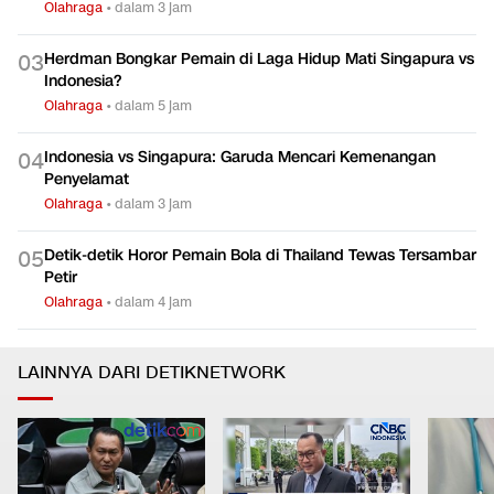
Olahraga
•
dalam 3 jam
Herdman Bongkar Pemain di Laga Hidup Mati Singapura vs
0
3
Indonesia?
Olahraga
•
dalam 5 jam
Indonesia vs Singapura: Garuda Mencari Kemenangan
0
4
Penyelamat
Olahraga
•
dalam 3 jam
Detik-detik Horor Pemain Bola di Thailand Tewas Tersambar
0
5
Petir
Olahraga
•
dalam 4 jam
LAINNYA DARI DETIKNETWORK