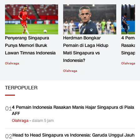
Penyerang Singapura
Herdman Bongkar
4 Pemain
Punya Memori Buruk
Pemain di Laga Hidup
Rasakan 
Lawan Timnas Indonesia
Mati Singapura vs
Singapur
Indonesia?
Olahraga
Olahraga
Olahraga
TERPOPULER
4 Pemain Indonesia Rasakan Manis Hajar Singapura di Piala
0
1
AFF
Olahraga
•
dalam 5 jam
Head to Head Singapura vs Indonesia: Garuda Unggul Jauh
0
2