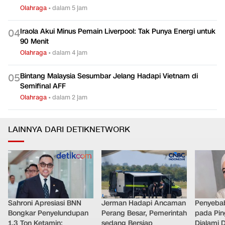
Olahraga
•
dalam 5 jam
Iraola Akui Minus Pemain Liverpool: Tak Punya Energi untuk
0
4
90 Menit
Olahraga
•
dalam 4 jam
Bintang Malaysia Sesumbar Jelang Hadapi Vietnam di
0
5
Semifinal AFF
Olahraga
•
dalam 2 jam
LAINNYA DARI DETIKNETWORK
Sahroni Apresiasi BNN
Jerman Hadapi Ancaman
Penyebab
Bongkar Penyelundupan
Perang Besar, Pemerintah
pada Pin
1,3 Ton Ketamin:
sedang Bersiap
Dialami D