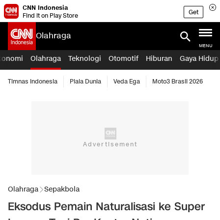
CNN Indonesia
Get
Find it on Play Store
Olahraga
MENU
konomi
Olahraga
Teknologi
Otomotif
Hiburan
Gaya Hidup
Timnas Indonesia
Piala Dunia
Veda Ega
Moto3 Brasil 2026
Olahraga
Sepakbola
Eksodus Pemain Naturalisasi ke Super