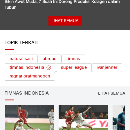
Bikin Awet Muda, 7 Buah Ini Dorong Produksi Kolagen dalam
Tubuh
LIHAT SEMUA
TOPIK TERKAIT
naturalisasi
abroad
timnas
timnas indonesia
super league
ivar jenner
ragnar oratmangoen
TIMNAS INDONESIA
LIHAT SEMUA