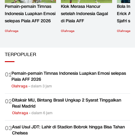
Pemain-pemain Timnas
Klok Merasa Hancur
Bola Indo
Indonesia Luapkan Emosi
setelah Indonesia Gagal
Erick Apr
selepas Piala AFF 2026
di Piala AFF
Sjafri s
Olahraga
Olahraga
Olahraga
TERPOPULER
Pemain-pemain Timnas Indonesia Luapkan Emosi selepas
0
1
Piala AFF 2026
Olahraga
•
dalam 3 jam
Ditaksir MU, Bintang Brasil Ungkap 2 Syarat Tinggalkan
0
2
Real Madrid
Olahraga
•
dalam 6 jam
Asal Usul JDT: Lahir di Stadion Bobrok hingga Bisa Tahan
0
3
Chelsea