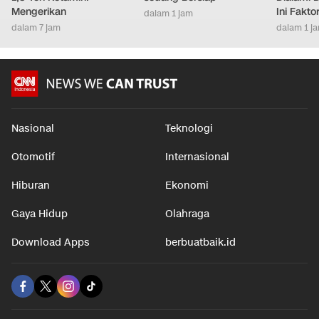
Mengerikan
Ini Fakt
dalam 1 jam
dalam 7 jam
dalam 1 j
Nasional
Teknologi
Otomotif
Internasional
Hiburan
Ekonomi
Gaya Hidup
Olahraga
Download Apps
berbuatbaik.id