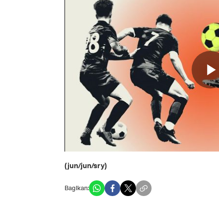
(jun/jun/sry)
Bagikan: