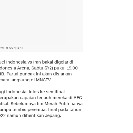
 WITH CONTENT
el Indonesia vs Iran bakal digelar di
donesia Arena, Sabtu (7/2) pukul 19.00
B. Partai puncak ini akan disiarkan
ecara langsung di MNCTV.
gi Indonesia, lolos ke semifinal
erupakan capaian terjauh mereka di AFC
utsal. Sebelumnya tim Merah Putih hanya
ampu tembis perempat final pada tahun
022 namun dihentikan Jepang.