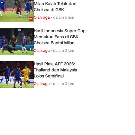
Milan Kalah Telak dari
Chelsea di GBK
Olahraga
•
dalam 5 jam
Hasil Indonesia Super Cup:
Memukau Fans di GBK,
Chelsea Bantai Milan
Olahraga
•
dalam 2 jam
Hasil Piala AFF 2026:
Thailand dan Malaysia
Lolos Semifinal
Olahraga
•
dalam 3 jam