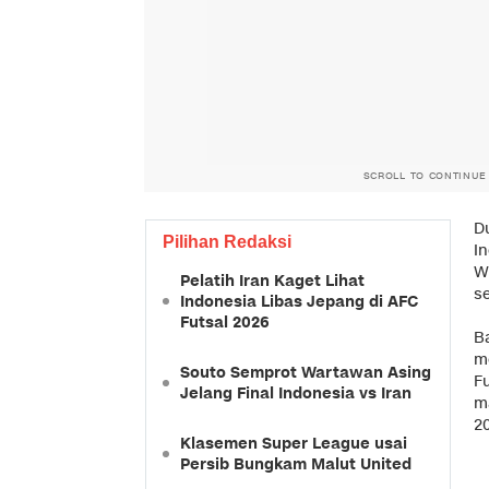
SCROLL TO CONTINUE
Du
Pilihan Redaksi
In
WI
Pelatih Iran Kaget Lihat
s
Indonesia Libas Jepang di AFC
Futsal 2026
Ba
m
Souto Semprot Wartawan Asing
F
Jelang Final Indonesia vs Iran
m
2
Klasemen Super League usai
Persib Bungkam Malut United