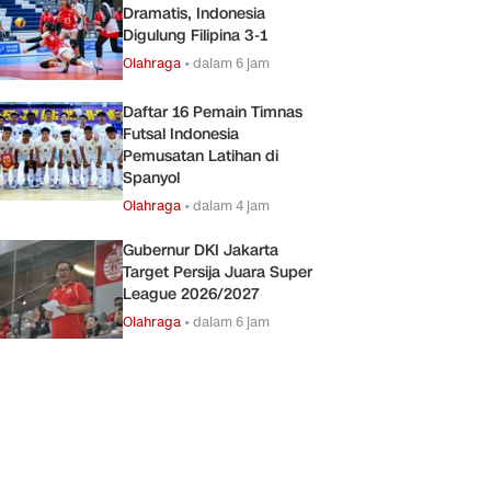
Dramatis, Indonesia
Digulung Filipina 3-1
Olahraga
•
dalam 6 jam
Daftar 16 Pemain Timnas
Futsal Indonesia
Pemusatan Latihan di
Spanyol
Olahraga
•
dalam 4 jam
Gubernur DKI Jakarta
Target Persija Juara Super
League 2026/2027
Olahraga
•
dalam 6 jam