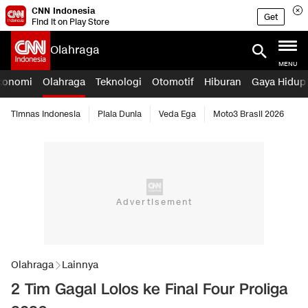
CNN Indonesia
Get
Find it on Play Store
Olahraga
MENU
konomi
Olahraga
Teknologi
Otomotif
Hiburan
Gaya Hidup
Timnas Indonesia
Piala Dunia
Veda Ega
Moto3 Brasil 2026
Olahraga
Lainnya
2 Tim Gagal Lolos ke Final Four Proliga