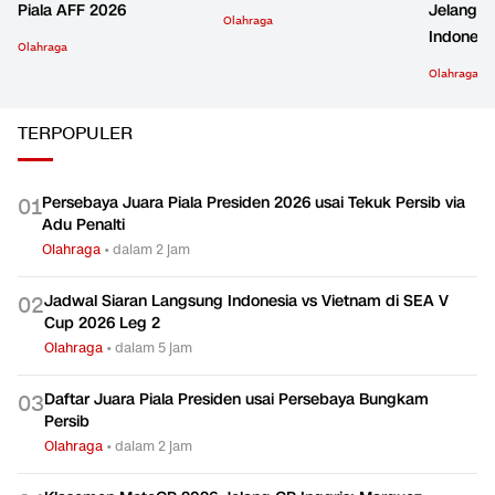
Piala AFF 2026
Jelang S
Olahraga
Indonesi
Olahraga
Olahraga
TERPOPULER
Persebaya Juara Piala Presiden 2026 usai Tekuk Persib via
0
1
Adu Penalti
Olahraga
•
dalam 2 jam
Jadwal Siaran Langsung Indonesia vs Vietnam di SEA V
0
2
Cup 2026 Leg 2
Olahraga
•
dalam 5 jam
Daftar Juara Piala Presiden usai Persebaya Bungkam
0
3
Persib
Olahraga
•
dalam 2 jam