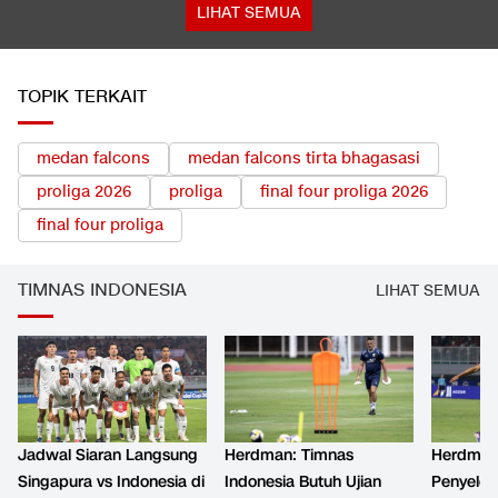
LIHAT SEMUA
TOPIK TERKAIT
medan falcons
medan falcons tirta bhagasasi
proliga 2026
proliga
final four proliga 2026
final four proliga
TIMNAS INDONESIA
LIHAT SEMUA
Jadwal Siaran Langsung
Herdman: Timnas
Herdman
Singapura vs Indonesia di
Indonesia Butuh Ujian
Penyeles