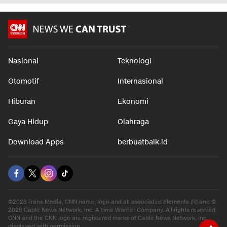
Nasional
Teknologi
Otomotif
Internasional
Hiburan
Ekonomi
Gaya Hidup
Olahraga
Download Apps
berbuatbaik.id
©2026 Trans Media, CNN name, logo and all associated elements (R) and ©
2026 Cable News Network, Inc. A Time Warner Company. All rights reserved.
CNN and the CNN logo are registered marks of Cable News Network, Inc.,
displayed with permission.