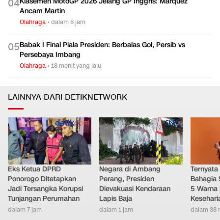
Klasemen MotoGP 2026 Jelang GP Inggris: Marquez
0
4
Ancam Martin
Olahraga
•
dalam 6 jam
Babak I Final Piala Presiden: Berbalas Gol, Persib vs
0
5
Persebaya Imbang
Olahraga
•
18 menit yang lalu
LAINNYA DARI DETIKNETWORK
Eks Ketua DPRD
Negara di Ambang
Ternyata
Ponorogo Ditetapkan
Perang, Presiden
Bahagia 
Jadi Tersangka Korupsi
Dievakuasi Kendaraan
5 Warna 
Tunjangan Perumahan
Lapis Baja
Kesehari
dalam 7 jam
dalam 1 jam
dalam 38 