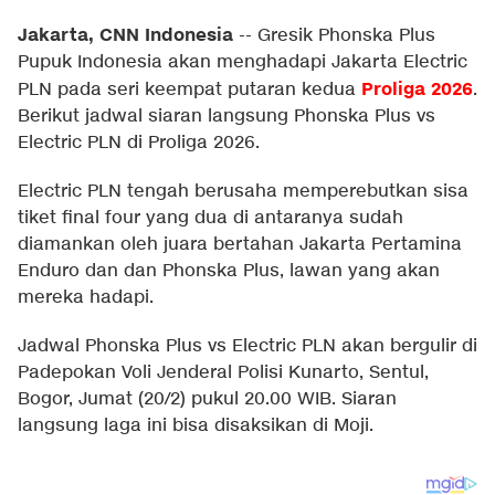
Jakarta, CNN Indonesia
--
Gresik Phonska Plus
Pupuk Indonesia akan menghadapi Jakarta Electric
Proliga 2026
PLN pada seri keempat putaran kedua
.
Berikut jadwal siaran langsung Phonska Plus vs
Electric PLN di Proliga 2026.
Electric PLN tengah berusaha memperebutkan sisa
tiket final four yang dua di antaranya sudah
diamankan oleh juara bertahan Jakarta Pertamina
Enduro dan dan Phonska Plus, lawan yang akan
mereka hadapi.
Jadwal Phonska Plus vs Electric PLN akan bergulir di
Padepokan Voli Jenderal Polisi Kunarto, Sentul,
Bogor, Jumat (20/2) pukul 20.00 WIB. Siaran
langsung laga ini bisa disaksikan di Moji.