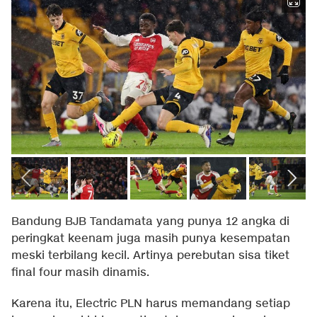
Bandung BJB Tandamata yang punya 12 angka di
peringkat keenam juga masih punya kesempatan
meski terbilang kecil. Artinya perebutan sisa tiket
final four masih dinamis.
Karena itu, Electric PLN harus memandang setiap