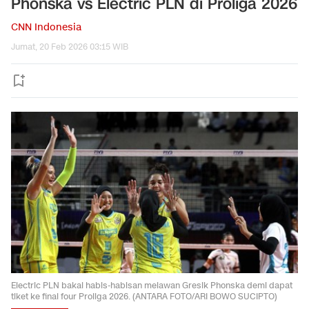
Phonska vs Electric PLN di Proliga 2026
CNN Indonesia
Jumat, 20 Feb 2026 03:15 WIB
Electric PLN bakal habis-habisan melawan Gresik Phonska demi dapat
tiket ke final four Proliga 2026. (ANTARA FOTO/ARI BOWO SUCIPTO)