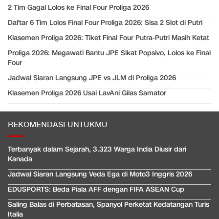
2 Tim Gagal Lolos ke Final Four Proliga 2026
Daftar 6 Tim Lolos Final Four Proliga 2026: Sisa 2 Slot di Putri
Klasemen Proliga 2026: Tiket Final Four Putra-Putri Masih Ketat
Proliga 2026: Megawati Bantu JPE Sikat Popsivo, Lolos ke Final
Four
Jadwal Siaran Langsung JPE vs JLM di Proliga 2026
Klasemen Proliga 2026 Usai LavAni Gilas Samator
REKOMENDASI UNTUKMU
Terbanyak dalam Sejarah, 3.323 Warga India Diusir dari
Kanada
Jadwal Siaran Langsung Veda Ega di Moto3 Inggris 2026
EDUSPORTS: Beda Piala AFF dengan FIFA ASEAN Cup
Saling Balas di Perbatasan, Spanyol Perketat Kedatangan Turis
Italia