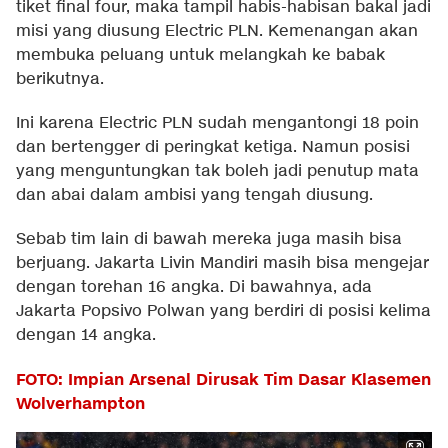
tiket final four, maka tampil habis-habisan bakal jadi
misi yang diusung Electric PLN. Kemenangan akan
membuka peluang untuk melangkah ke babak
berikutnya.
Ini karena Electric PLN sudah mengantongi 18 poin
dan bertengger di peringkat ketiga. Namun posisi
yang menguntungkan tak boleh jadi penutup mata
dan abai dalam ambisi yang tengah diusung.
Sebab tim lain di bawah mereka juga masih bisa
berjuang. Jakarta Livin Mandiri masih bisa mengejar
dengan torehan 16 angka. Di bawahnya, ada
Jakarta Popsivo Polwan yang berdiri di posisi kelima
dengan 14 angka.
FOTO: Impian Arsenal Dirusak Tim Dasar Klasemen
Wolverhampton