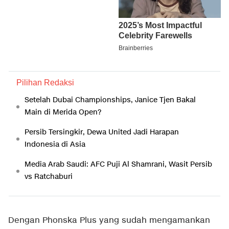
Pilihan Redaksi
Setelah Dubai Championships, Janice Tjen Bakal
Main di Merida Open?
Persib Tersingkir, Dewa United Jadi Harapan
Indonesia di Asia
Media Arab Saudi: AFC Puji Al Shamrani, Wasit Persib
vs Ratchaburi
Dengan Phonska Plus yang sudah mengamankan