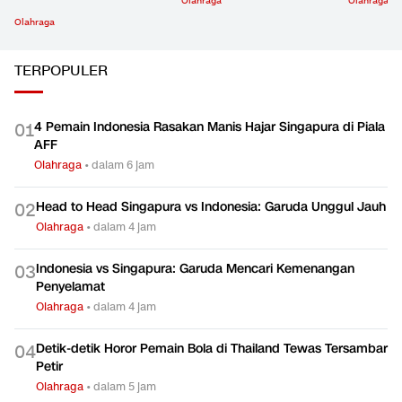
Olahraga
Olahraga
Olahraga
TERPOPULER
4 Pemain Indonesia Rasakan Manis Hajar Singapura di Piala
0
1
AFF
Olahraga
•
dalam 6 jam
Head to Head Singapura vs Indonesia: Garuda Unggul Jauh
0
2
Olahraga
•
dalam 4 jam
Indonesia vs Singapura: Garuda Mencari Kemenangan
0
3
Penyelamat
Olahraga
•
dalam 4 jam
Detik-detik Horor Pemain Bola di Thailand Tewas Tersambar
0
4
Petir
Olahraga
•
dalam 5 jam