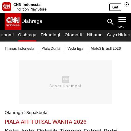
CNN Indonesia
Get
Find it on Play Store
Olahraga
MENU
konomi
Olahraga
Teknologi
Otomotif
Hiburan
Gaya Hidup
Timnas Indonesia
Piala Dunia
Veda Ega
Moto3 Brasil 2026
Olahraga
Sepakbola
PIALA AFF FUTSAL WANITA 2026