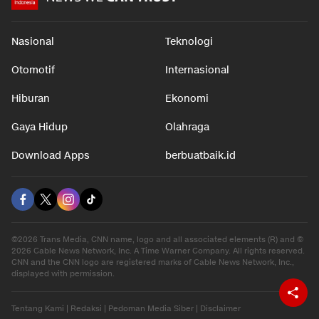
Nasional
Teknologi
Otomotif
Internasional
Hiburan
Ekonomi
Gaya Hidup
Olahraga
Download Apps
berbuatbaik.id
©2026 Trans Media, CNN name, logo and all associated elements (R) and ©
2026 Cable News Network, Inc. A Time Warner Company. All rights reserved.
CNN and the CNN logo are registered marks of Cable News Network, Inc.,
displayed with permission.
Tentang Kami
|
Redaksi
|
Pedoman Media Siber
|
Disclaimer