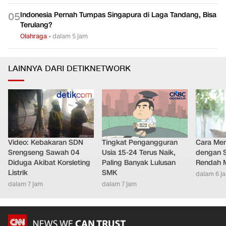
Indonesia Pernah Tumpas Singapura di Laga Tandang, Bisa
0
5
Terulang?
Olahraga
•
dalam 5 jam
LAINNYA DARI DETIKNETWORK
Video: Kebakaran SDN
Tingkat Pengangguran
Cara Men
Srengseng Sawah 04
Usia 15-24 Terus Naik,
dengan S
Diduga Akibat Korsleting
Paling Banyak Lulusan
Rendah M
Listrik
SMK
dalam 6 j
dalam 7 jam
dalam 7 jam