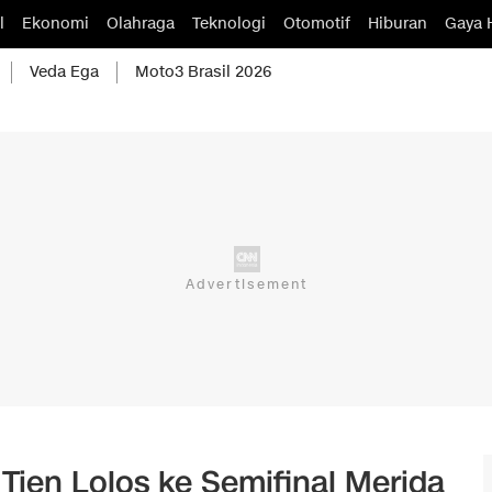
l
Ekonomi
Olahraga
Teknologi
Otomotif
Hiburan
Gaya 
Veda Ega
Moto3 Brasil 2026
Tjen Lolos ke Semifinal Merida