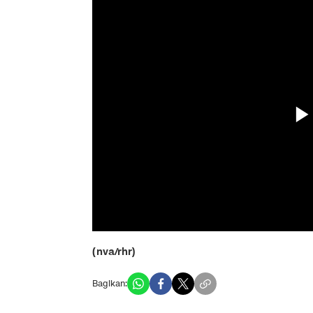
(nva/rhr)
Bagikan: