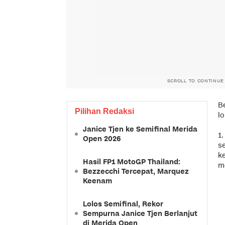
SCROLL TO CONTINUE
Be
Pilihan Redaksi
l
Janice Tjen ke Semifinal Merida
1.
Open 2026
se
ke
Hasil FP1 MotoGP Thailand:
m
Bezzecchi Tercepat, Marquez
Keenam
Lolos Semifinal, Rekor
Sempurna Janice Tjen Berlanjut
di Merida Open