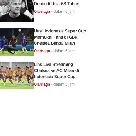
Dunia di Usia 68 Tahun
Olahraga
•
dalam 6 jam
Hasil Indonesia Super Cup:
Memukai Fans di GBK,
Chelsea Bantai Milan
Olahraga
•
dalam 6 jam
Link Live Streaming
Chelsea vs AC Milan di
Indonesia Super Cup
Olahraga
•
dalam 3 jam