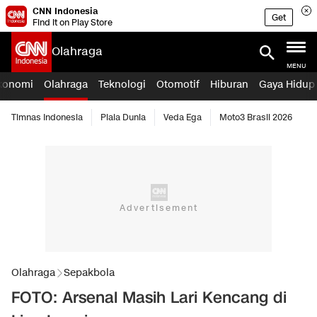
CNN Indonesia
Get
Find it on Play Store
Olahraga
MENU
konomi
Olahraga
Teknologi
Otomotif
Hiburan
Gaya Hidup
Timnas Indonesia
Piala Dunia
Veda Ega
Moto3 Brasil 2026
Olahraga
Sepakbola
FOTO: Arsenal Masih Lari Kencang di