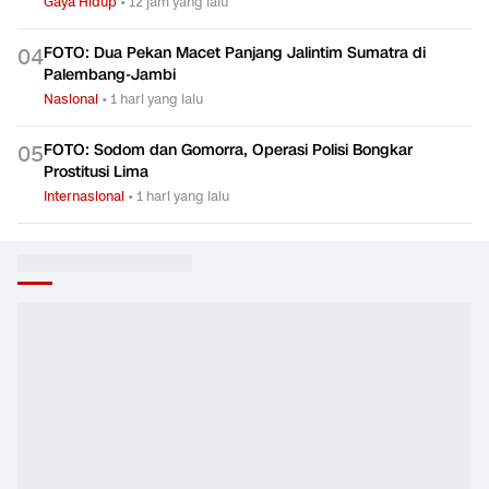
Gaya Hidup
•
12 jam yang lalu
FOTO: Dua Pekan Macet Panjang Jalintim Sumatra di
0
4
Palembang-Jambi
Nasional
•
1 hari yang lalu
FOTO: Sodom dan Gomorra, Operasi Polisi Bongkar
0
5
Prostitusi Lima
Internasional
•
1 hari yang lalu
TIMNAS INDONESIA
LIHAT SEMUA
01:2
Timnas Indonesia Alih
Merapal Ulang Mantra
EDUSPOR
Fokus ke FIFA ASEAN
Usang, 'Balas di Piala AFF
AFF den
Cup, Turnamen Rp17,8
Dua Tahun Lagi'
Cup