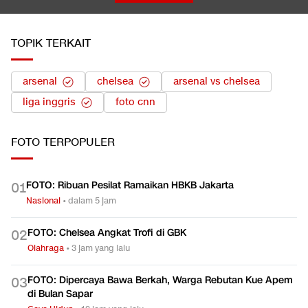
TOPIK TERKAIT
arsenal
chelsea
arsenal vs chelsea
liga inggris
foto cnn
FOTO
TERPOPULER
FOTO: Ribuan Pesilat Ramaikan HBKB Jakarta
0
1
Nasional
•
dalam 5 jam
FOTO: Chelsea Angkat Trofi di GBK
0
2
Olahraga
•
3 jam yang lalu
FOTO: Dipercaya Bawa Berkah, Warga Rebutan Kue Apem
0
3
di Bulan Sapar