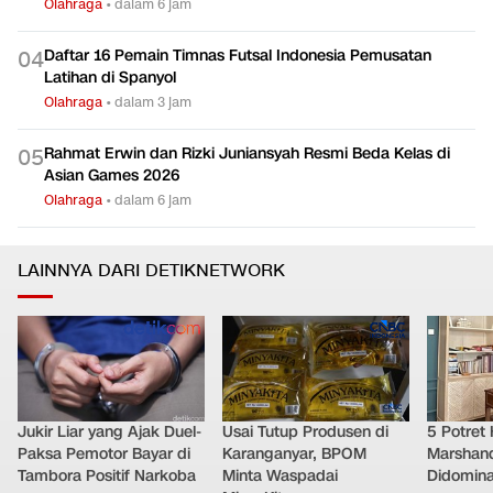
Olahraga
•
dalam 6 jam
Daftar 16 Pemain Timnas Futsal Indonesia Pemusatan
0
4
Latihan di Spanyol
Olahraga
•
dalam 3 jam
Rahmat Erwin dan Rizki Juniansyah Resmi Beda Kelas di
0
5
Asian Games 2026
Olahraga
•
dalam 6 jam
LAINNYA DARI DETIKNETWORK
Jukir Liar yang Ajak Duel-
Usai Tutup Produsen di
5 Potret
Paksa Pemotor Bayar di
Karanganyar, BPOM
Marshand
Tambora Positif Narkoba
Minta Waspadai
Didomina