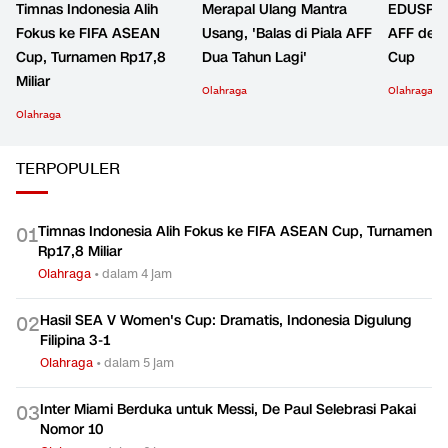
Timnas Indonesia Alih
Merapal Ulang Mantra
EDUSPOR
Fokus ke FIFA ASEAN
Usang, 'Balas di Piala AFF
AFF den
Cup, Turnamen Rp17,8
Dua Tahun Lagi'
Cup
Miliar
Olahraga
Olahraga
Olahraga
TERPOPULER
Timnas Indonesia Alih Fokus ke FIFA ASEAN Cup, Turnamen
0
1
Rp17,8 Miliar
Olahraga
•
dalam 4 jam
Hasil SEA V Women's Cup: Dramatis, Indonesia Digulung
0
2
Filipina 3-1
Olahraga
•
dalam 5 jam
Inter Miami Berduka untuk Messi, De Paul Selebrasi Pakai
0
3
Nomor 10