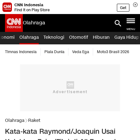
CNN Indonesia
Get
Find it on Play Store
Olahraga
MENU
konomi
Olahraga
Teknologi
Otomotif
Hiburan
Gaya Hidup
Timnas Indonesia
Piala Dunia
Veda Ega
Moto3 Brasil 2026
Olahraga
Raket
Kata-kata Raymond/Joaquin Usai