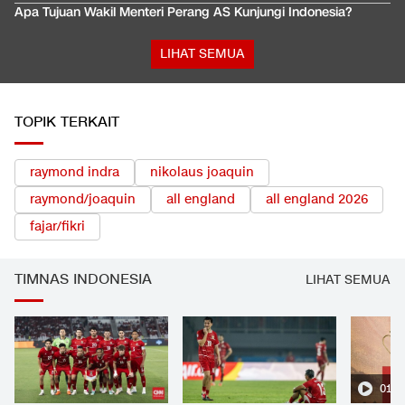
Apa Tujuan Wakil Menteri Perang AS Kunjungi Indonesia?
LIHAT SEMUA
TOPIK TERKAIT
raymond indra
nikolaus joaquin
raymond/joaquin
all england
all england 2026
fajar/fikri
TIMNAS INDONESIA
LIHAT SEMUA
01:2