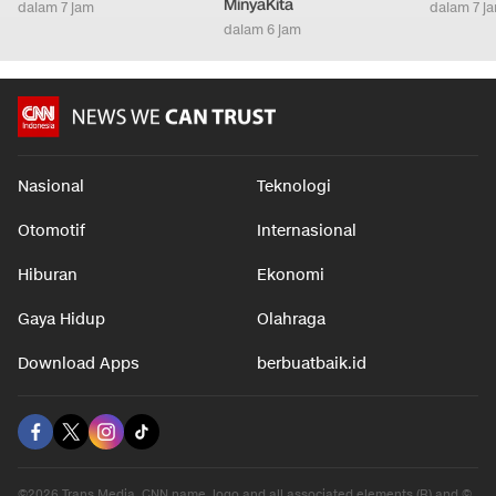
MinyaKita
dalam 7 jam
dalam 7 j
dalam 6 jam
Nasional
Teknologi
Otomotif
Internasional
Hiburan
Ekonomi
Gaya Hidup
Olahraga
Download Apps
berbuatbaik.id
©2026 Trans Media, CNN name, logo and all associated elements (R) and ©