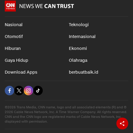
Nasional
Teknologi
Otomotif
Internasional
Hiburan
Ekonomi
Gaya Hidup
Olahraga
Download Apps
berbuatbaik.id
©2026 Trans Media, CNN name, logo and all associated elements (R) and ©
2026 Cable News Network, Inc. A Time Warner Company. All rights reserved.
CNN and the CNN logo are registered marks of Cable News Network, Inc.,
displayed with permission.