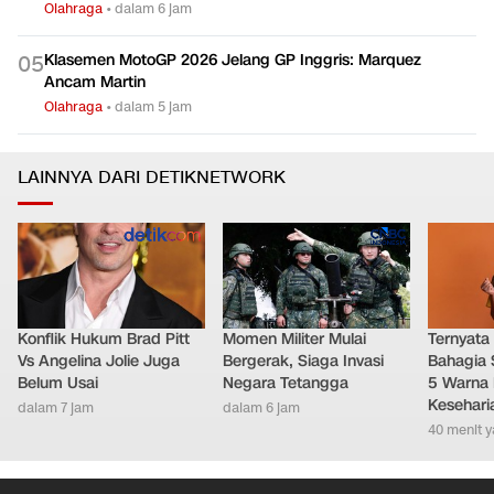
Olahraga
•
dalam 6 jam
Klasemen MotoGP 2026 Jelang GP Inggris: Marquez
0
5
Ancam Martin
Olahraga
•
dalam 5 jam
LAINNYA DARI DETIKNETWORK
Konflik Hukum Brad Pitt
Momen Militer Mulai
Ternyata
Vs Angelina Jolie Juga
Bergerak, Siaga Invasi
Bahagia 
Belum Usai
Negara Tetangga
5 Warna 
Kesehari
dalam 7 jam
dalam 6 jam
40 menit y