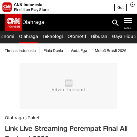
CNN Indonesia
Get
Find it on Play Store
Olahraga
MENU
konomi
Olahraga
Teknologi
Otomotif
Hiburan
Gaya Hidup
Timnas Indonesia
Piala Dunia
Veda Ega
Moto3 Brasil 2026
Olahraga
Raket
Link Live Streaming Perempat Final All