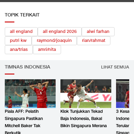
TOPIK TERKAIT
all england
all england 2026
alwi farhan
putri kw
raymond/joaquin
rian/rahmat
ana/trias
amri/nita
TIMNAS INDONESIA
LIHAT SEMUA
Piala AFF: Pelatih
Klok Tunjukkan Tekad
3 Kesala
Singapura Pastikan
Baja Indonesia, Bakal
Indonesi
Mitchell Baker Tak
Bikin Singapura Merana
Terulang
Berkutik
Singapur