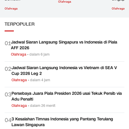
Olahraga
Olahraga
Olahraga
TERPOPULER
Jadwal Siaran Langsung Singapura vs Indonesia di Piala
0
1
AFF 2026
Olahraga
•
dalam 6 jam
Jadwal Siaran Langsung Indonesia vs Vietnam di SEA V
0
2
Cup 2026 Leg 2
Olahraga
•
dalam 4 jam
Persebaya Juara Piala Presiden 2026 usai Tekuk Persib via
0
3
Adu Penalti
Olahraga
•
dalam 26 menit
3 Kesalahan Timnas Indonesia yang Pantang Terulang
0
4
Lawan Singapura