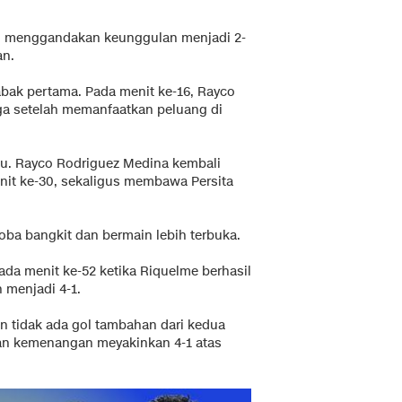
li menggandakan keunggulan menjadi 2-
an.
abak pertama. Pada menit ke-16, Rayco
ga setelah memanfaatkan peluang di
itu. Rayco Rodriguez Medina kembali
it ke-30, sekaligus membawa Persita
a bangkit dan bermain lebih terbuka.
da menit ke-52 ketika Riquelme berhasil
 menjadi 4-1.
an tidak ada gol tambahan dari kedua
an kemenangan meyakinkan 4-1 atas