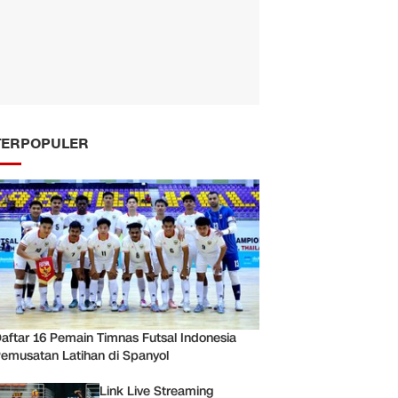
TERPOPULER
aftar 16 Pemain Timnas Futsal Indonesia
emusatan Latihan di Spanyol
Link Live Streaming