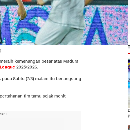
)
 meraih kemenangan besar atas Madura
 League
2025/2026.
k pada Sabtu (7/3) malam itu berlangsung
 pertahanan tim tamu sejak menit
D
MENT
P