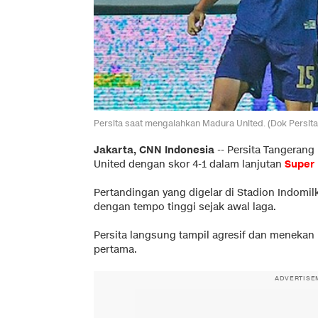
Persita saat mengalahkan Madura United. (Dok Persita
Jakarta, CNN Indonesia
--
Persita Tangerang
United dengan skor 4-1 dalam lanjutan
Super
Pertandingan yang digelar di Stadion Indomil
dengan tempo tinggi sejak awal laga.
Persita langsung tampil agresif dan menekan
pertama.
ADVERTISE