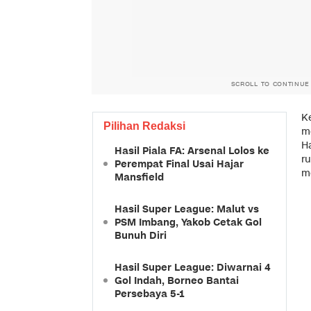
SCROLL TO CONTINUE
K
Pilihan Redaksi
m
H
Hasil Piala FA: Arsenal Lolos ke
r
Perempat Final Usai Hajar
m
Mansfield
Hasil Super League: Malut vs
PSM Imbang, Yakob Cetak Gol
Bunuh Diri
Hasil Super League: Diwarnai 4
Gol Indah, Borneo Bantai
Persebaya 5-1