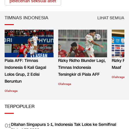
pelecehan seksual atlet
TIMNAS INDONESIA
LIHAT SEMUA
Piala AFF: Timnas
Rizky Ridho Blunder Lagi,
Rizky Ri
Indonesia 6 Kali Gagal
Timnas Indonesia
Maaf
Lolos Grup, 2 Edisi
Tersingkir di Piala AFF
Olahraga
Beruntun
Olahraga
Olahraga
TERPOPULER
Ditahan Singapura 1-1, Indonesia Tak Lolos ke Semifinal
0
1