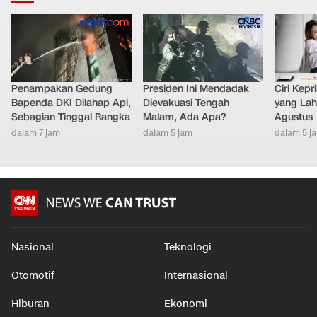
Penampakan Gedung
Presiden Ini Mendadak
Ciri Kep
Bapenda DKI Dilahap Api,
Dievakuasi Tengah
yang Lahi
Sebagian Tinggal Rangka
Malam, Ada Apa?
Agustus
dalam 7 jam
dalam 5 jam
dalam 5 j
Nasional
Teknologi
Otomotif
Internasional
Hiburan
Ekonomi