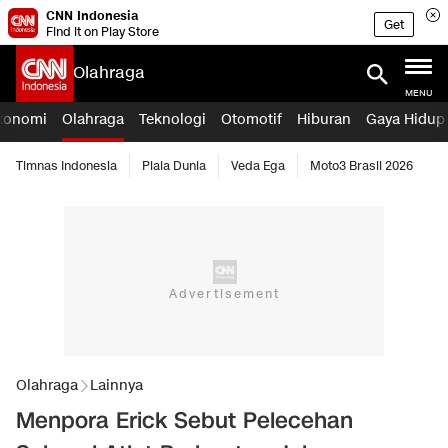
CNN Indonesia
Get
Find it on Play Store
Olahraga
MENU
konomi
Olahraga
Teknologi
Otomotif
Hiburan
Gaya Hidup
Timnas Indonesia
Piala Dunia
Veda Ega
Moto3 Brasil 2026
Olahraga
Lainnya
Menpora Erick Sebut Pelecehan