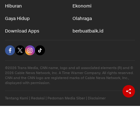
Hiburan
Ekonomi
Gaya Hidup
Olahraga
Download Apps
berbuatbaik.id
©2026 Trans Media, CNN name, logo and all associated elements (R) and ©
2026 Cable News Network, Inc. A Time Warner Company. All rights reserved.
CNN and the CNN logo are registered marks of Cable News Network, Inc.,
displayed with permission.
Tentang Kami
|
Redaksi
|
Pedoman Media Siber
|
Disclaimer