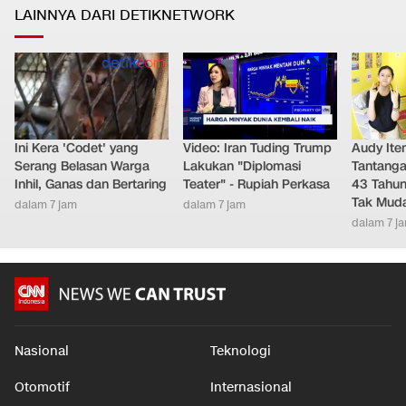
LAINNYA DARI DETIKNETWORK
Ini Kera 'Codet' yang
Video: Iran Tuding Trump
Audy It
Serang Belasan Warga
Lakukan "Diplomasi
Tantanga
Inhil, Ganas dan Bertaring
Teater" - Rupiah Perkasa
43 Tahu
Tak Mud
dalam 7 jam
dalam 7 jam
dalam 7 j
Nasional
Teknologi
Otomotif
Internasional