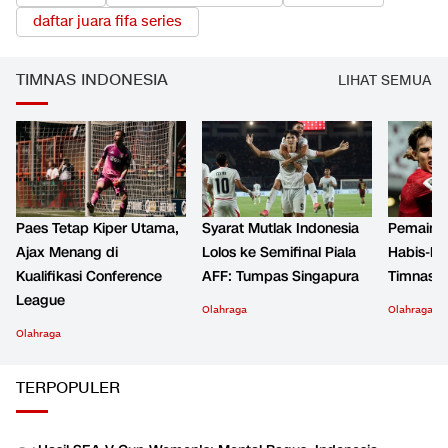
daftar juara fifa series
TIMNAS INDONESIA
LIHAT SEMUA
Paes Tetap Kiper Utama,
Syarat Mutlak Indonesia
Pemain S
Ajax Menang di
Lolos ke Semifinal Piala
Habis-ha
Kualifikasi Conference
AFF: Tumpas Singapura
Timnas I
League
Olahraga
Olahraga
Olahraga
TERPOPULER