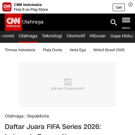
CNN Indonesia
Get
Find it on Play Store
Olahraga
MENU
konomi
Olahraga
Teknologi
Otomotif
Hiburan
Gaya Hidup
Timnas Indonesia
Piala Dunia
Veda Ega
Moto3 Brasil 2026
Olahraga
Sepakbola
Daftar Juara FIFA Series 2026: