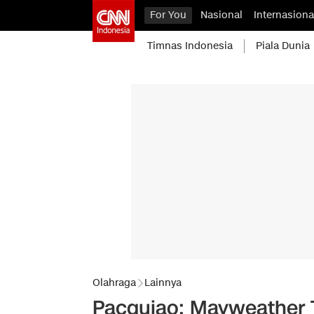
For You
Nasional
Internasiona
Timnas Indonesia
Piala Dunia
Olahraga
Lainnya
Pacquiao: Mayweather T