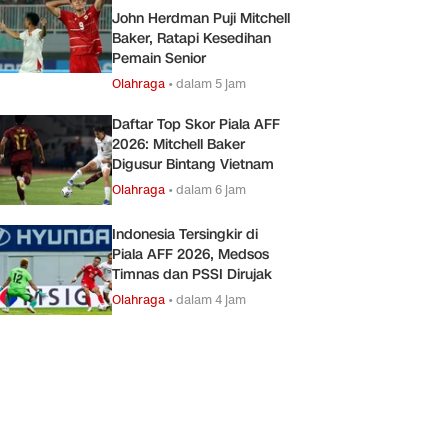
John Herdman Puji Mitchell
Baker, Ratapi Kesedihan
Pemain Senior
Olahraga
•
dalam 5 jam
Daftar Top Skor Piala AFF
2026: Mitchell Baker
Digusur Bintang Vietnam
Olahraga
•
dalam 6 jam
Indonesia Tersingkir di
Piala AFF 2026, Medsos
Timnas dan PSSI Dirujak
Olahraga
•
dalam 4 jam