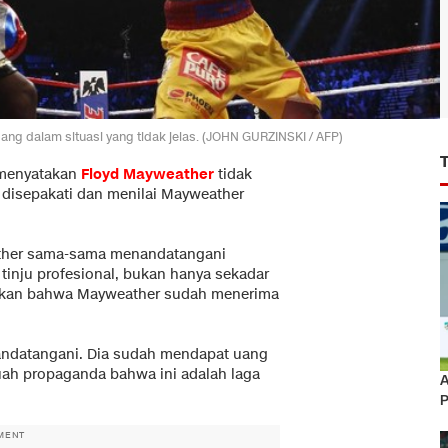
ang dalam situasi yang tidak jelas. (JOHN GURZINSKI / AFP)
enyatakan
Floyd Mayweather
tidak
h disepakati dan menilai Mayweather
ther sama-sama menandatangani
inju profesional, bukan hanya sekadar
ankan bahwa Mayweather sudah menerima
 tandatangani. Dia sudah mendapat uang
h propaganda bahwa ini adalah laga
A
P
MENT