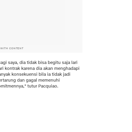
 WITH CONTENT
agi saya, dia tidak bisa begitu saja lari
ari kontrak karena dia akan menghadapi
nyak konsekuensi bila ia tidak jadi
ertarung dan gagal memenuhi
omitmennya," tutur Pacquiao.