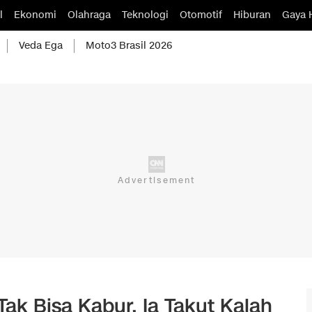
l
Ekonomi
Olahraga
Teknologi
Otomotif
Hiburan
Gaya 
Veda Ega
Moto3 Brasil 2026
ak Bisa Kabur, Ia Takut Kalah