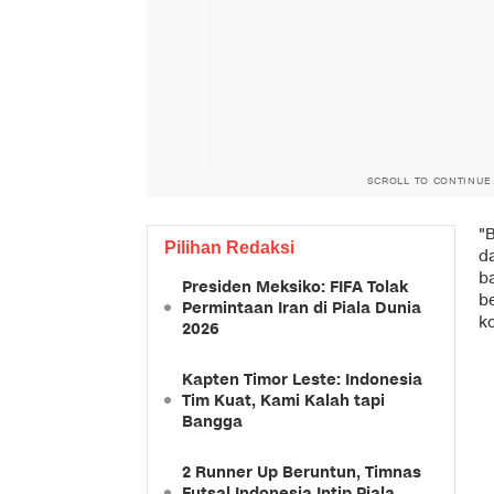
SCROLL TO CONTINUE
"B
Pilihan Redaksi
d
ba
Presiden Meksiko: FIFA Tolak
b
Permintaan Iran di Piala Dunia
k
2026
Kapten Timor Leste: Indonesia
Tim Kuat, Kami Kalah tapi
Bangga
2 Runner Up Beruntun, Timnas
Futsal Indonesia Intip Piala