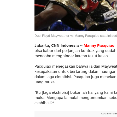
Duel Floyd Mayweather vs Manny Pacquiao saat ini sed
Jakarta, CNN Indonesia
--
Manny Pacquiao
m
bisa kabur dari perjanjian kontrak yang suda
mencoba menghindar karena takut kalah.
Pacquiao menegaskan bahwa ia dan Maywea
kesepakatan untuk bertarung dalam naungan t
dalam laga ekshibisi. Pacquiao juga menek
uang muka.
"Itu [laga ekshibisi] bukanlah hal yang kami
muka. Mengapa ia mulai mengumumkan sebua
ekshibisi?"
ADVERTISE