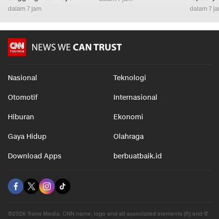
dalam 7 jam
dalam 7 j
Nasional
Teknologi
Otomotif
Internasional
Hiburan
Ekonomi
Gaya Hidup
Olahraga
Download Apps
berbuatbaik.id
©2026 Trans Media, CNN name, logo and all associated elements (R) and ©