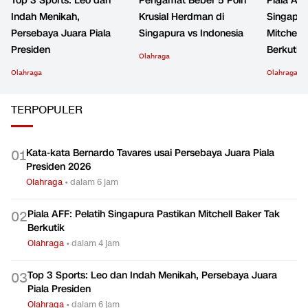
Top 3 Sports: Leo dan
Pengamat Beber 5 Poin
Piala AFF
Indah Menikah,
Krusial Herdman di
Singapur
Persebaya Juara Piala
Singapura vs Indonesia
Mitchell 
Presiden
Berkutik
Olahraga
Olahraga
Olahraga
TERPOPULER
Kata-kata Bernardo Tavares usai Persebaya Juara Piala
0
1
Presiden 2026
Olahraga
•
dalam 6 jam
Piala AFF: Pelatih Singapura Pastikan Mitchell Baker Tak
0
2
Berkutik
Olahraga
•
dalam 4 jam
Top 3 Sports: Leo dan Indah Menikah, Persebaya Juara
0
3
Piala Presiden
Olahraga
•
dalam 6 jam