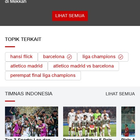
di Mekkah
LIHAT SEMUA
TOPIK TERKAIT
hansi flick
barcelona
liga champions
atletico madrid
atletico madrid vs barcelona
perempat final liga champions
TIMNAS INDONESIA
LIHAT SEMUA