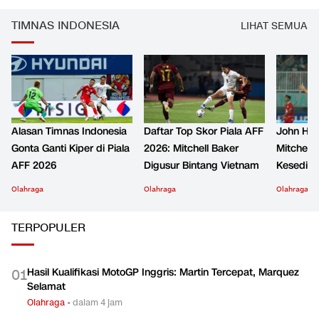
TIMNAS INDONESIA
LIHAT SEMUA
Alasan Timnas Indonesia
Daftar Top Skor Piala AFF
John Her
Gonta Ganti Kiper di Piala
2026: Mitchell Baker
Mitchell 
AFF 2026
Digusur Bintang Vietnam
Kesediha
Olahraga
Olahraga
Olahraga
TERPOPULER
Hasil Kualifikasi MotoGP Inggris: Martin Tercepat, Marquez
0
1
Selamat
Olahraga
•
dalam 4 jam