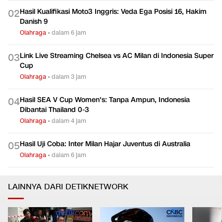
Hasil Kualifikasi Moto3 Inggris: Veda Ega Posisi 16, Hakim
0
2
Danish 9
Olahraga
•
dalam 6 jam
Link Live Streaming Chelsea vs AC Milan di Indonesia Super
0
3
Cup
Olahraga
•
dalam 3 jam
Hasil SEA V Cup Women's: Tanpa Ampun, Indonesia
0
4
Dibantai Thailand 0-3
Olahraga
•
dalam 4 jam
Hasil Uji Coba: Inter Milan Hajar Juventus di Australia
0
5
Olahraga
•
dalam 6 jam
LAINNYA DARI DETIKNETWORK