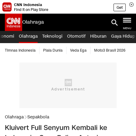
CNN Indonesia
Get
Find it on Play Store
Olahraga
MENU
konomi
Olahraga
Teknologi
Otomotif
Hiburan
Gaya Hidup
Timnas Indonesia
Piala Dunia
Veda Ega
Moto3 Brasil 2026
Olahraga
Sepakbola
Kluivert Full Senyum Kembali ke