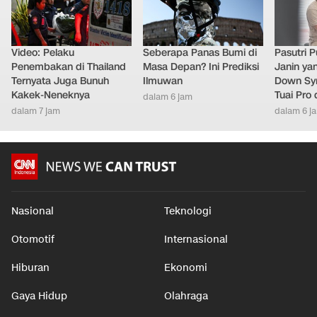
Video: Pelaku
Seberapa Panas Bumi di
Pasutri 
Penembakan di Thailand
Masa Depan? Ini Prediksi
Janin ya
Ternyata Juga Bunuh
Ilmuwan
Down Syn
Kakek-Neneknya
Tuai Pro
dalam 6 jam
dalam 7 jam
dalam 6 j
Nasional
Teknologi
Otomotif
Internasional
Hiburan
Ekonomi
Gaya Hidup
Olahraga