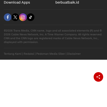
Download Apps
berbuatbaik.id
©2026 Trans Media, CNN name, logo and all associated elements (R) and ©
2026 Cable News Network, Inc. A Time Warner Company. All rights reserved.
CNN and the CNN logo are registered marks of Cable News Network, Inc.,
displayed with permission.
Tentang Kami
|
Redaksi
|
Pedoman Media Siber
|
Disclaimer