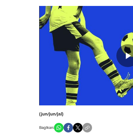
(jun/jun/jal)
Bagikan: