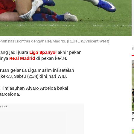
 meraih hasil kontras dengan Rea Madrid. (REUTERS/Vincent West)
ang jadi juara
Liga Spanyol
akhir pekan
dinya
Real Madrid
di pekan ke-34.
ruan gelar La Liga musim ini setelah
-33, Sabtu (25/4) dini hari WIB.
. Tim asuhan Alvaro Arbeloa bakal
arcelona.
MENT
P
T