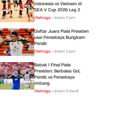
Indonesia vs Vietnam di
SEA V Cup 2026 Leg 2
Olahraga
•
dalam 5 jam
Daftar Juara Piala Presiden
usai Persebaya Bungkam
Persib
Olahraga
•
dalam 3 jam
Babak I Final Piala
Presiden: Berbalas Gol,
Persib vs Persebaya
Imbang
Olahraga
•
dalam 9 menit