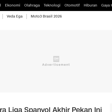
l
Ekonomi
Olahraga
Teknologi
Otomotif
Hiburan
Gaya 
Veda Ega
Moto3 Brasil 2026
a Liga Spanyol Akhir Pekan Ini