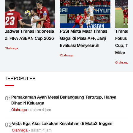
Jadwal Timnas Indonesia
PSSI Minta Maaf Timnas
Timnas I
di FIFA ASEAN Cup 2026
Gagal di Piala AFF, Janji
Fokus k
Evaluasi Menyeluruh
Cup, Tur
Olahraga
Miliar
Olahraga
Olahraga
TERPOPULER
Pemakaman Ayah Messi Berlangsung Tertutup, Hanya
0
1
Dihadiri Keluarga
Olahraga
•
dalam 4 jam
Veda Ega Akui Lakukan Kesalahan di Moto3 Inggris
0
2
Olahraga
•
dalam 4 jam