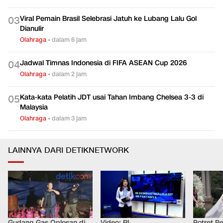
Viral Pemain Brasil Selebrasi Jatuh ke Lubang Lalu Gol
0
3
Dianulir
Olahraga
•
dalam 6 jam
Jadwal Timnas Indonesia di FIFA ASEAN Cup 2026
0
4
Olahraga
•
dalam 2 jam
Kata-kata Pelatih JDT usai Tahan Imbang Chelsea 3-3 di
0
5
Malaysia
Olahraga
•
dalam 3 jam
LAINNYA DARI DETIKNETWORK
Gudang Gas Oplosan di
Video: RI
Potret Pe