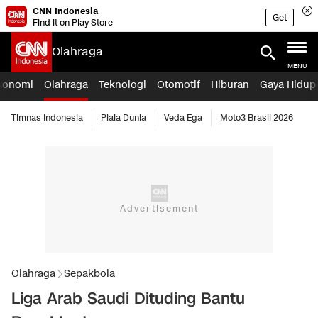
CNN Indonesia
Get
Find it on Play Store
Olahraga
MENU
konomi
Olahraga
Teknologi
Otomotif
Hiburan
Gaya Hidup
Timnas Indonesia
Piala Dunia
Veda Ega
Moto3 Brasil 2026
Olahraga
Sepakbola
Liga Arab Saudi Dituding Bantu