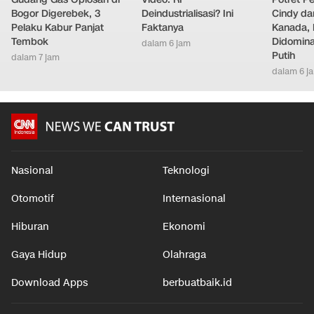
Bogor Digerebek, 3
Deindustrialisasi? Ini
Cindy da
Pelaku Kabur Panjat
Faktanya
Kanada, 
Tembok
Didomina
dalam 6 jam
Putih
dalam 7 jam
dalam 6 j
Nasional
Teknologi
Otomotif
Internasional
Hiburan
Ekonomi
Gaya Hidup
Olahraga
Download Apps
berbuatbaik.id