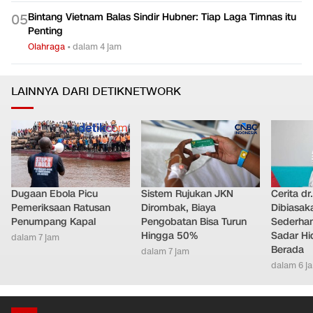
Bintang Vietnam Balas Sindir Hubner: Tiap Laga Timnas itu
0
5
Penting
Olahraga
•
dalam 4 jam
LAINNYA DARI DETIKNETWORK
Dugaan Ebola Picu
Sistem Rujukan JKN
Cerita dr
Pemeriksaan Ratusan
Dirombak, Biaya
Dibiasak
Penumpang Kapal
Pengobatan Bisa Turun
Sederhana
Hingga 50%
Sadar Hi
dalam 7 jam
Berada
dalam 7 jam
dalam 6 j