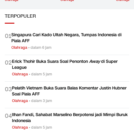
Olahraga
Olahraga
Olahraga
TERPOPULER
Singapura Cari Kado Ultah Negara, Tumpas Indonesia di
0
1
Piala AFF
Olahraga
•
dalam 6 jam
Erick Thohir Buka Suara Soal Penonton
Away
di Super
0
2
League
Olahraga
•
dalam 5 jam
Pelatih Vietnam Buka Suara Balas Komentar Justin Hubner
0
3
Soal Piala AFF
Olahraga
•
dalam 3 jam
Ilhan Fandi, Sahabat Marselino Berpotensi jadi Mimpi Buruk
0
4
Indonesia
Olahraga
•
dalam 5 jam