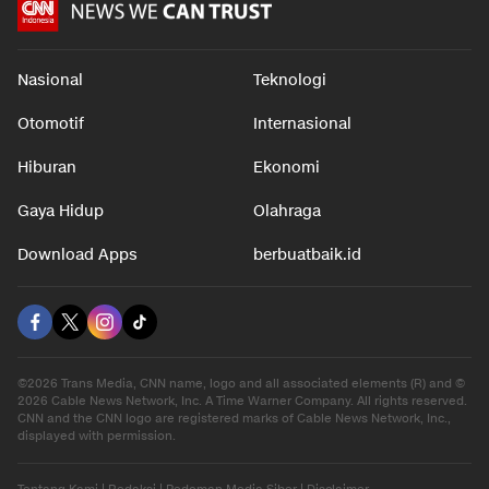
Nasional
Teknologi
Otomotif
Internasional
Hiburan
Ekonomi
Gaya Hidup
Olahraga
Download Apps
berbuatbaik.id
©2026 Trans Media, CNN name, logo and all associated elements (R) and ©
2026 Cable News Network, Inc. A Time Warner Company. All rights reserved.
CNN and the CNN logo are registered marks of Cable News Network, Inc.,
displayed with permission.