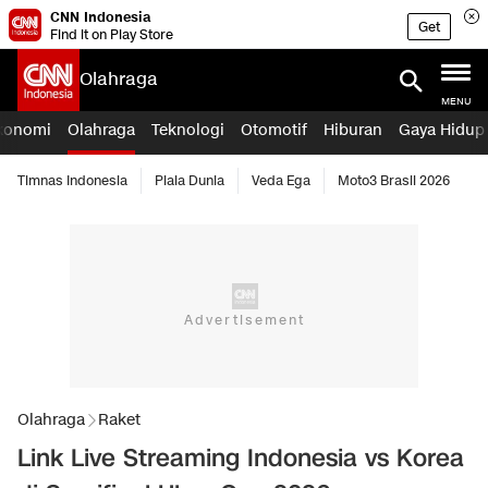
CNN Indonesia
Get
Find it on Play Store
Olahraga
MENU
konomi
Olahraga
Teknologi
Otomotif
Hiburan
Gaya Hidup
Timnas Indonesia
Piala Dunia
Veda Ega
Moto3 Brasil 2026
Olahraga
Raket
Link Live Streaming Indonesia vs Korea