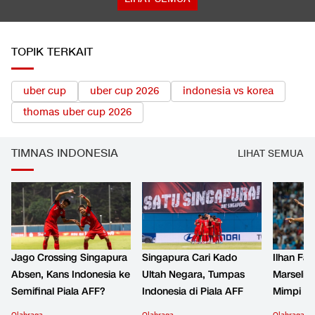
TOPIK TERKAIT
uber cup
uber cup 2026
indonesia vs korea
thomas uber cup 2026
TIMNAS INDONESIA
LIHAT SEMUA
Jago Crossing Singapura
Singapura Cari Kado
Ilhan Fa
Absen, Kans Indonesia ke
Ultah Negara, Tumpas
Marselino
Semifinal Piala AFF?
Indonesia di Piala AFF
Mimpi Bu