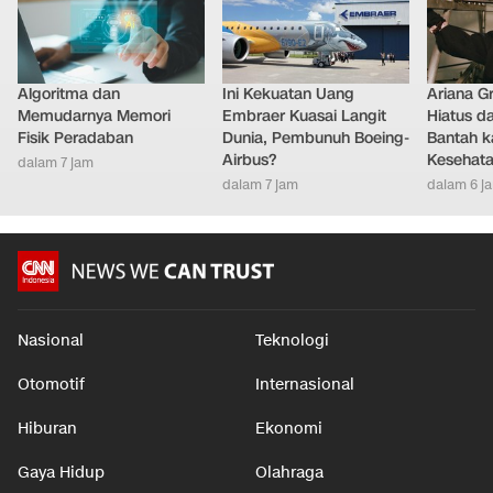
Algoritma dan
Ini Kekuatan Uang
Ariana G
Memudarnya Memori
Embraer Kuasai Langit
Hiatus da
Fisik Peradaban
Dunia, Pembunuh Boeing-
Bantah k
Airbus?
Kesehat
dalam 7 jam
dalam 7 jam
dalam 6 j
Nasional
Teknologi
Otomotif
Internasional
Hiburan
Ekonomi
Gaya Hidup
Olahraga