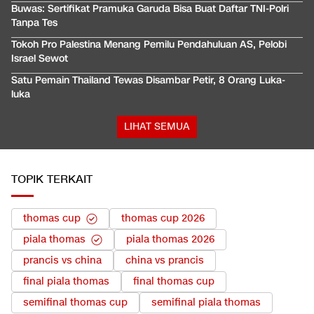
Buwas: Sertifikat Pramuka Garuda Bisa Buat Daftar TNI-Polri
Tanpa Tes
Tokoh Pro Palestina Menang Pemilu Pendahuluan AS, Pelobi
Israel Sewot
Satu Pemain Thailand Tewas Disambar Petir, 8 Orang Luka-
luka
LIHAT SEMUA
TOPIK TERKAIT
thomas cup
thomas cup 2026
piala thomas
piala thomas 2026
prancis vs china
china vs prancis
final piala thomas
final thomas cup
semifinal thomas cup
semifinal piala thomas