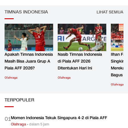
TIMNAS INDONESIA
LIHAT SEMUA
Apakah Timnas Indonesia
Nasib Timnas Indonesia
Ilhan Fan
Masih Bisa Juara Grup A
di Piala AFF 2026
Singkirka
Piala AFF 2026?
Ditentukan Hari Ini
Mereka 
Bagus
Olahraga
Olahraga
Olahraga
TERPOPULER
Momen Indonesia Tekuk Singapura 4-2 di Piala AFF
0
1
Olahraga
•
dalam 5 jam