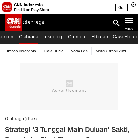
CNN Indonesia
Get
Find it on Play Store
Olahraga
MENU
konomi
Olahraga
Teknologi
Otomotif
Hiburan
Gaya Hidup
Timnas Indonesia
Piala Dunia
Veda Ega
Moto3 Brasil 2026
Olahraga
Raket
Strategi '3 Tunggal Main Duluan' Sakti,