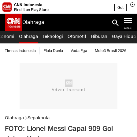
CNN Indonesia
Get
Find it on Play Store
Olahraga
MENU
konomi
Olahraga
Teknologi
Otomotif
Hiburan
Gaya Hidup
Timnas Indonesia
Piala Dunia
Veda Ega
Moto3 Brasil 2026
Olahraga
Sepakbola
FOTO: Lionel Messi Capai 909 Gol