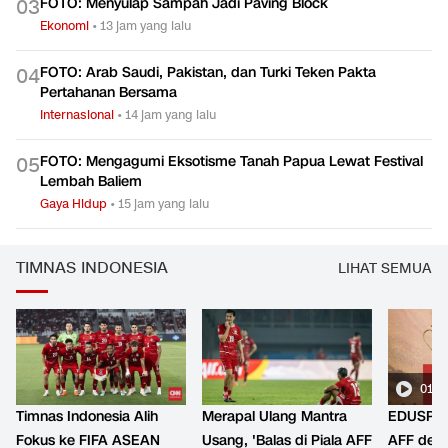
FOTO: Menyulap Sampah Jadi Paving Block
0
3
Ekonomi
•
13 jam yang lalu
FOTO: Arab Saudi, Pakistan, dan Turki Teken Pakta
0
4
Pertahanan Bersama
Internasional
•
14 jam yang lalu
FOTO: Mengagumi Eksotisme Tanah Papua Lewat Festival
0
5
Lembah Baliem
Gaya Hidup
•
15 jam yang lalu
TIMNAS INDONESIA
LIHAT SEMUA
01:2
Timnas Indonesia Alih
Merapal Ulang Mantra
EDUSPOR
Fokus ke FIFA ASEAN
Usang, 'Balas di Piala AFF
AFF den