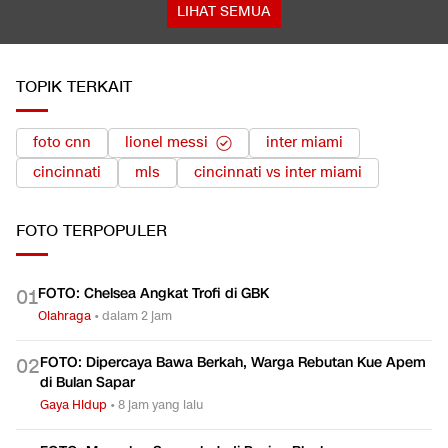
LIHAT SEMUA
TOPIK TERKAIT
foto cnn
lionel messi
inter miami
cincinnati
mls
cincinnati vs inter miami
FOTO
TERPOPULER
FOTO: Chelsea Angkat Trofi di GBK
0
1
Olahraga
•
dalam 2 jam
FOTO: Dipercaya Bawa Berkah, Warga Rebutan Kue Apem
0
2
di Bulan Sapar
Gaya Hidup
•
8 jam yang lalu