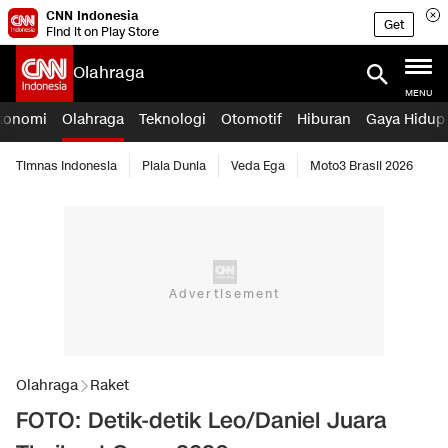
CNN Indonesia
Get
Find it on Play Store
Olahraga
MENU
konomi
Olahraga
Teknologi
Otomotif
Hiburan
Gaya Hidup
Timnas Indonesia
Piala Dunia
Veda Ega
Moto3 Brasil 2026
Olahraga
Raket
FOTO: Detik-detik Leo/Daniel Juara