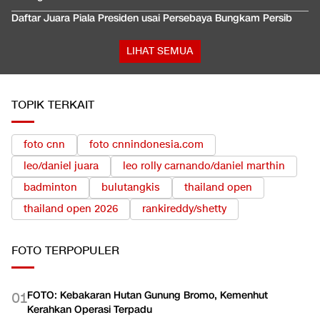
Daftar Juara Piala Presiden usai Persebaya Bungkam Persib
LIHAT SEMUA
TOPIK TERKAIT
foto cnn
foto cnnindonesia.com
leo/daniel juara
leo rolly carnando/daniel marthin
badminton
bulutangkis
thailand open
thailand open 2026
rankireddy/shetty
FOTO
TERPOPULER
FOTO: Kebakaran Hutan Gunung Bromo, Kemenhut
0
1
Kerahkan Operasi Terpadu