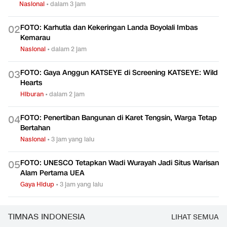
Nasional
•
dalam 3 jam
FOTO: Karhutla dan Kekeringan Landa Boyolali Imbas
0
2
Kemarau
Nasional
•
dalam 2 jam
FOTO: Gaya Anggun KATSEYE di Screening KATSEYE: Wild
0
3
Hearts
Hiburan
•
dalam 2 jam
FOTO: Penertiban Bangunan di Karet Tengsin, Warga Tetap
0
4
Bertahan
Nasional
•
3 jam yang lalu
FOTO: UNESCO Tetapkan Wadi Wurayah Jadi Situs Warisan
0
5
Alam Pertama UEA
Gaya Hidup
•
3 jam yang lalu
TIMNAS INDONESIA
LIHAT SEMUA