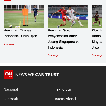
Herdman: Timnas
Herdman Sorot
Klok: Ind
Indonesia Butuh Ujian
Penyelesaian Akhir
Habis-ha
Jelang Singapura vs
Singapur
Olahraga
Indonesia
Jiwa
Olahraga
Olahraga
Nasional
Teknologi
Otomotif
Internasional