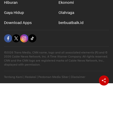
Hiburan
Ekonomi
Gaya Hidup
Olahraga
Download Apps
berbuatbaik.id
©2026 Trans Media, CNN name, logo and all associated elements (R) and ©
2026 Cable News Network, Inc. A Time Warner Company. All rights reserved.
CNN and the CNN logo are registered marks of Cable News Network, Inc.,
displayed with permission.
Tentang Kami
|
Redaksi
|
Pedoman Media Siber
|
Disclaimer