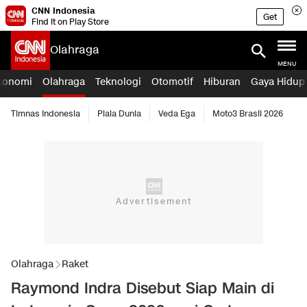
CNN Indonesia
Get
Find it on Play Store
Olahraga
MENU
konomi
Olahraga
Teknologi
Otomotif
Hiburan
Gaya Hidup
Timnas Indonesia
Piala Dunia
Veda Ega
Moto3 Brasil 2026
Olahraga
Raket
Raymond Indra Disebut Siap Main di