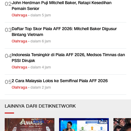
John Herdman Puji Mitchell Baker, Ratapi Kesedihan
0
2
Pemain Senior
Olahraga
•
dalam 5 jam
Daftar Top Skor Piala AFF 2026: Mitchell Baker Digusur
0
3
Bintang Vietnam
Olahraga
•
dalam 6 jam
Indonesia Tersingkir di Piala AFF 2026, Medsos Timnas dan
0
4
PSSI Dirujak
Olahraga
•
dalam 4 jam
2 Cara Malaysia Lolos ke Semifinal Piala AFF 2026
0
5
Olahraga
•
dalam 2 jam
LAINNYA DARI DETIKNETWORK