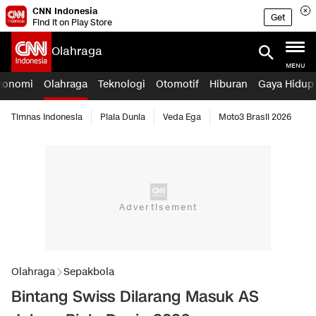
CNN Indonesia
Get
Find it on Play Store
Olahraga
MENU
konomi
Olahraga
Teknologi
Otomotif
Hiburan
Gaya Hidup
Timnas Indonesia
Piala Dunia
Veda Ega
Moto3 Brasil 2026
Olahraga
Sepakbola
Bintang Swiss Dilarang Masuk AS