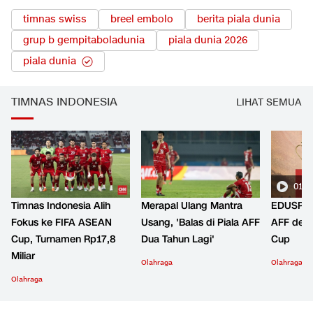
timnas swiss
breel embolo
berita piala dunia
grup b gempitaboladunia
piala dunia 2026
piala dunia
TIMNAS INDONESIA
LIHAT SEMUA
01:2
Timnas Indonesia Alih
Merapal Ulang Mantra
EDUSPOR
Fokus ke FIFA ASEAN
Usang, 'Balas di Piala AFF
AFF den
Cup, Turnamen Rp17,8
Dua Tahun Lagi'
Cup
Miliar
Olahraga
Olahraga
Olahraga