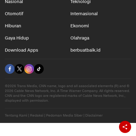
Nasional
Teknologi
Otomotif
Internasional
Hiburan
Ekonomi
Gaya Hidup
Olahraga
Download Apps
berbuatbaik.id
©2026 Trans Media, CNN name, logo and all associated elements (R) and ©
2026 Cable News Network, Inc. A Time Warner Company. All rights reserved.
CNN and the CNN logo are registered marks of Cable News Network, Inc.,
displayed with permission.
Tentang Kami
|
Redaksi
|
Pedoman Media Siber
|
Disclaimer