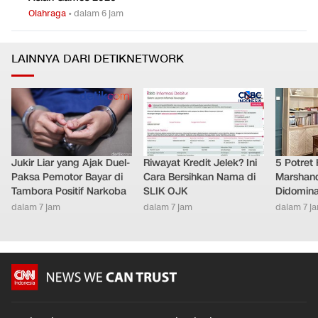
Olahraga
•
dalam 6 jam
LAINNYA DARI DETIKNETWORK
Jukir Liar yang Ajak Duel-
Riwayat Kredit Jelek? Ini
5 Potret
Paksa Pemotor Bayar di
Cara Bersihkan Nama di
Marshand
Tambora Positif Narkoba
SLIK OJK
Didomina
dalam 7 jam
dalam 7 jam
dalam 7 j