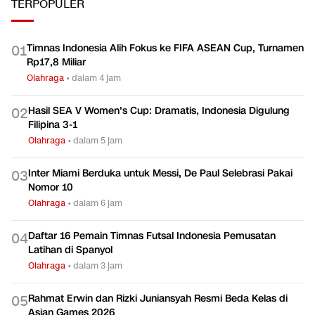
TERPOPULER
Timnas Indonesia Alih Fokus ke FIFA ASEAN Cup, Turnamen
0
1
Rp17,8 Miliar
Olahraga
•
dalam 4 jam
Hasil SEA V Women's Cup: Dramatis, Indonesia Digulung
0
2
Filipina 3-1
Olahraga
•
dalam 5 jam
Inter Miami Berduka untuk Messi, De Paul Selebrasi Pakai
0
3
Nomor 10
Olahraga
•
dalam 6 jam
Daftar 16 Pemain Timnas Futsal Indonesia Pemusatan
0
4
Latihan di Spanyol
Olahraga
•
dalam 3 jam
Rahmat Erwin dan Rizki Juniansyah Resmi Beda Kelas di
0
5
Asian Games 2026