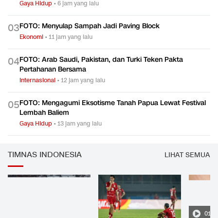
Gaya Hidup
•
6 jam yang lalu
FOTO: Menyulap Sampah Jadi Paving Block
0
3
Ekonomi
•
11 jam yang lalu
FOTO: Arab Saudi, Pakistan, dan Turki Teken Pakta
0
4
Pertahanan Bersama
Internasional
•
12 jam yang lalu
FOTO: Mengagumi Eksotisme Tanah Papua Lewat Festival
0
5
Lembah Baliem
Gaya Hidup
•
13 jam yang lalu
TIMNAS INDONESIA
LIHAT SEMUA
01:2