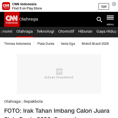
CNN Indonesia
Get
Find it on Play Store
Olahraga
MENU
konomi
Olahraga
Teknologi
Otomotif
Hiburan
Gaya Hidup
Timnas Indonesia
Piala Dunia
Veda Ega
Moto3 Brasil 2026
Olahraga
Sepakbola
FOTO: Irak Tahan Imbang Calon Juara