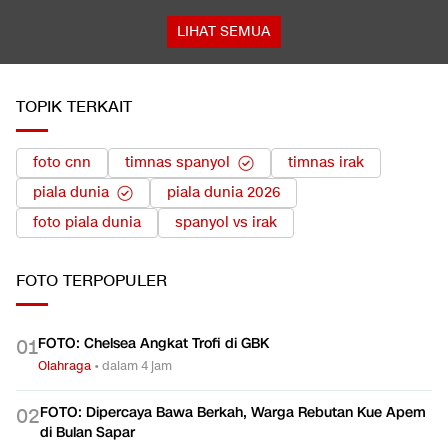
LIHAT SEMUA
TOPIK TERKAIT
foto cnn
timnas spanyol
timnas irak
piala dunia
piala dunia 2026
foto piala dunia
spanyol vs irak
FOTO
TERPOPULER
FOTO: Chelsea Angkat Trofi di GBK
0
1
Olahraga
•
dalam 4 jam
FOTO: Dipercaya Bawa Berkah, Warga Rebutan Kue Apem
0
2
di Bulan Sapar