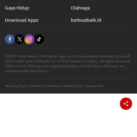
Gaya Hidup
Olahraga
Download Apps
berbuatbaik.id
©2026 Trans Media, CNN name, logo and all associated elements (R) and ©
2026 Cable News Network, Inc. A Time Warner Company. All rights reserved.
CNN and the CNN logo are registered marks of Cable News Network, Inc.,
displayed with permission.
Tentang Kami
|
Redaksi
|
Pedoman Media Siber
|
Disclaimer