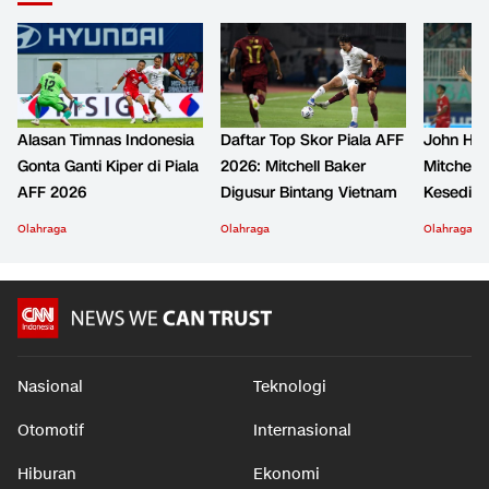
Alasan Timnas Indonesia
Daftar Top Skor Piala AFF
John Her
Gonta Ganti Kiper di Piala
2026: Mitchell Baker
Mitchell 
AFF 2026
Digusur Bintang Vietnam
Kesediha
Olahraga
Olahraga
Olahraga
Nasional
Teknologi
Otomotif
Internasional
Hiburan
Ekonomi