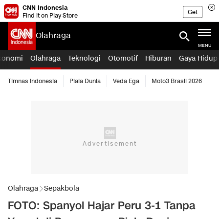
CNN Indonesia
Get
Find it on Play Store
Olahraga
MENU
konomi
Olahraga
Teknologi
Otomotif
Hiburan
Gaya Hidup
Timnas Indonesia
Piala Dunia
Veda Ega
Moto3 Brasil 2026
Olahraga
Sepakbola
FOTO: Spanyol Hajar Peru 3-1 Tanpa