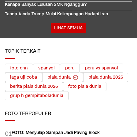
Kenapa Banyak Lulusan SMK Nganggur?
Tanda-tanda Trump Mulai Kelimpungan Hadapi Iran
LIHAT SEMUA
TOPIK TERKAIT
foto cnn
spanyol
peru
peru vs spanyol
laga uji coba
piala dunia
piala dunia 2026
berita piala dunia 2026
foto piala dunia
grup h gempitaboladunia
FOTO
TERPOPULER
FOTO: Menyulap Sampah Jadi Paving Block
0
1