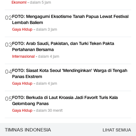
Ekonomi
•
dalam 5 jam
FOTO: Mengagumi Eksotisme Tanah Papua Lewat Festival
0
2
Lembah Baliem
Gaya Hidup
•
dalam 3 jam
FOTO: Arab Saudi, Pakistan, dan Turki Teken Pakta
0
3
Pertahanan Bersama
Internasional
•
dalam 4 jam
FOTO: Siasat Kota Seoul 'Mendinginkan' Warga di Tengah
0
4
Panas Ekstrem
Gaya Hidup
•
dalam 4 jam
FOTO: Berkuda di Laut Kroasia Jadi Favorit Turis Kala
0
5
Gelombang Panas
Gaya Hidup
•
dalam 30 menit
TIMNAS INDONESIA
LIHAT SEMUA