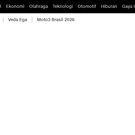
l
Ekonomi
Olahraga
Teknologi
Otomotif
Hiburan
Gaya 
Veda Ega
Moto3 Brasil 2026