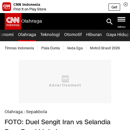
CNN Indonesia
Get
Find it on Play Store
Olahraga
MENU
konomi
Olahraga
Teknologi
Otomotif
Hiburan
Gaya Hidup
Timnas Indonesia
Piala Dunia
Veda Ega
Moto3 Brasil 2026
Olahraga
Sepakbola
FOTO: Duel Sengit Iran vs Selandia