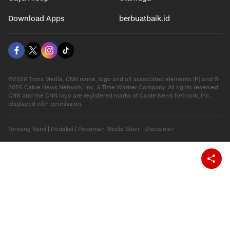
Download Apps
berbuatbaik.id
©2026 Trans Media, CNN name, logo and all associated elements (R) and ©
2026 Cable News Network, Inc. A Time Warner Company. All rights reserved.
CNN and the CNN logo are registered marks of Cable News Network, Inc.,
displayed with permission.
Tentang Kami
|
Redaksi
|
Pedoman Media Siber
|
Disclaimer