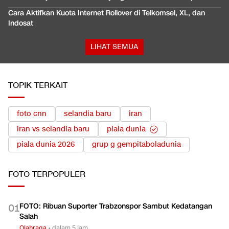
Cara Aktifkan Kuota Internet Rollover di Telkomsel, XL, dan
Indosat
LIHAT SEMUA
TOPIK TERKAIT
foto cnn
selandia baru
iran
iran vs selandia baru
piala dunia
piala dunia 2026
grup g gempitaboladunia
FOTO
TERPOPULER
FOTO: Ribuan Suporter Trabzonspor Sambut Kedatangan
0
1
Salah
Olahraga
•
dalam 5 jam