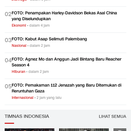
FOTO: Penampakan Harley-Davidson Bekas Asal China
0
2
yang Diselundupkan
Ekonomi
•
dalam 4 jam
FOTO: Kabut Asap Selimuti Palembang
0
3
Nasional
•
dalam 2 jam
FOTO: Agnez Mo dan Anggun Jadi Bintang Baru Reacher
0
4
Season 4
Hiburan
•
dalam 2 jam
FOTO: Pemakaman 112 Jenazah yang Baru Ditemukan di
0
5
Reruntuhan Gaza
Internasional
•
2 jam yang lalu
TIMNAS INDONESIA
LIHAT SEMUA