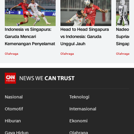
Indonesia vs Singapura:
Head to Head Singapura
Nadeo M
Garuda Mencari
vs Indonesia: Garuda
Supriadi 
Kemenangan Penyelamat
Unggul Jauh
Singapur
Olahraga
Olahraga
Olahraga
Nasional
Teknologi
Otomotif
Internasional
Hiburan
Ekonomi
Gaya Hidup
Olahraga