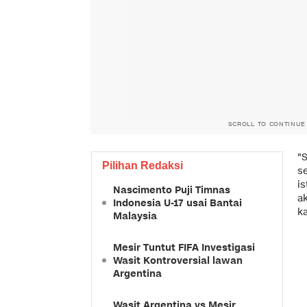
SCROLL TO CONTINUE
"S
Pilihan Redaksi
s
i
Nascimento Puji Timnas
ak
Indonesia U-17 usai Bantai
ka
Malaysia
Mesir Tuntut FIFA Investigasi
Wasit Kontroversial lawan
Argentina
Wasit Argentina vs Mesir