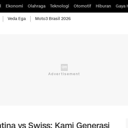
l
Ekonomi
Olahraga
Teknologi
Otomotif
Hiburan
Gaya 
Veda Ega
Moto3 Brasil 2026
tina vs Swiss: Kami Generasi