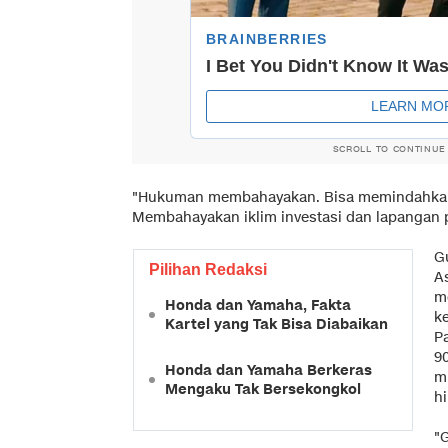
SCROLL TO CONTINUE
"Hukuman membahayakan. Bisa memindahkan i
Membahayakan iklim investasi dan lapangan pe
G
Pilihan Redaksi
A
m
Honda dan Yamaha, Fakta
k
Kartel yang Tak Bisa Diabaikan
P
90
Honda dan Yamaha Berkeras
m
Mengaku Tak Bersekongkol
hi
"