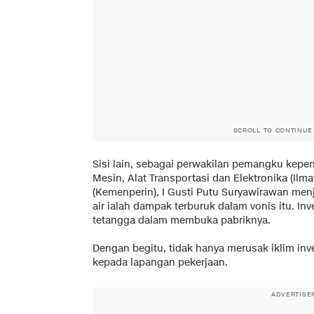
SCROLL TO CONTINUE
Sisi lain, sebagai perwakilan pemangku kepen
Mesin, Alat Transportasi dan Elektronika (Ilm
(Kemenperin), I Gusti Putu Suryawirawan menje
air ialah dampak terburuk dalam vonis itu. In
tetangga dalam membuka pabriknya.
Dengan begitu, tidak hanya merusak iklim in
kepada lapangan pekerjaan.
ADVERTISE