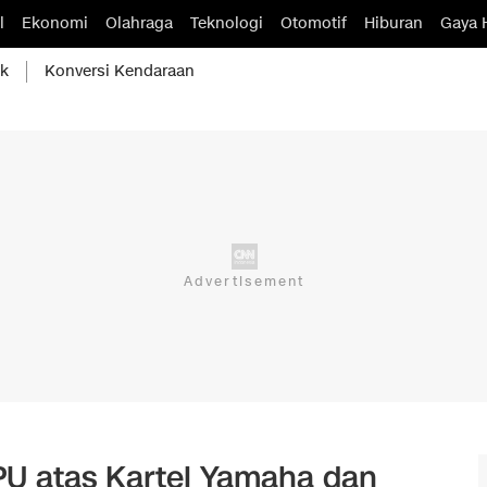
l
Ekonomi
Olahraga
Teknologi
Otomotif
Hiburan
Gaya 
ik
Konversi Kendaraan
PU atas Kartel Yamaha dan