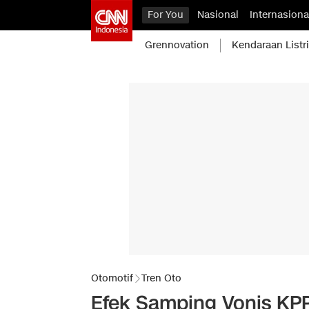
For You
Nasional
Internasiona
Grennovation
Kendaraan Listr
Otomotif
Tren Oto
Efek Samping Vonis KP