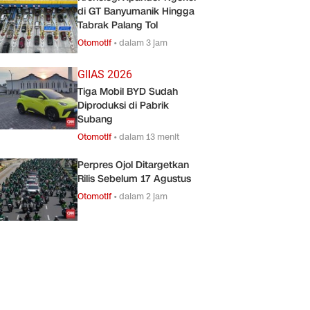
di GT Banyumanik Hingga
Tabrak Palang Tol
Otomotif
•
dalam 3 jam
GIIAS 2026
Tiga Mobil BYD Sudah
Diproduksi di Pabrik
Subang
Otomotif
•
dalam 13 menit
Perpres Ojol Ditargetkan
Rilis Sebelum 17 Agustus
Otomotif
•
dalam 2 jam