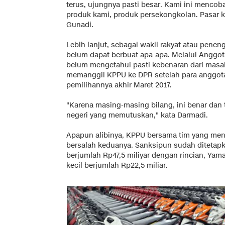
terus, ujungnya pasti besar. Kami ini menco
produk kami, produk persekongkolan. Pasar k
Gunadi.
Lebih lanjut, sebagai wakil rakyat atau penen
belum dapat berbuat apa-apa. Melalui Anggo
belum mengetahui pasti kebenaran dari masal
memanggil KPPU ke DPR setelah para anggota
pemilihannya akhir Maret 2017.
"Karena masing-masing bilang, ini benar dan 
negeri yang memutuskan," kata Darmadi.
Apapun alibinya, KPPU bersama tim yang me
bersalah keduanya. Sanksipun sudah ditetapka
berjumlah Rp47,5 miliyar dengan rincian, Yam
kecil berjumlah Rp22,5 miliar.