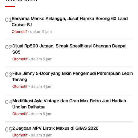
Bersama Menko Airlangga, Jusuf Hamka Borong 60 Land
0
1
Cruiser FJ
Otomotif
•
dalam 5 jam
Dijual Rp500 Jutaan, Simak Spesifikasi Changan Deepal
0
2
S05
Otomotif
•
dalam 5 jam
Fitur Jimny 5-Door yang Bikin Pengemudi Perempuan Lebih
0
3
Tenang
Otomotif
•
dalam 4 jam
Modifikasi Ayla Vintage dan Gran Max Retro Jadi Hadiah
0
4
Undian Daihatsu
Otomotif
•
dalam 6 jam
2 Jagoan MPV Listrik Maxus di GIIAS 2026
0
5
Otomotif
•
dalam 3 jam