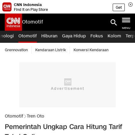
CNN Indonesia
Get
Find it on Play Store
Otomotif
MENU
knologi
Otomotif
Hiburan
Gaya Hidup
Fokus
Kolom
Terp
Grennovation
Kendaraan Listrik
Konversi Kendaraan
Otomotif
Tren Oto
Pemerintah Ungkap Cara Hitung Tarif