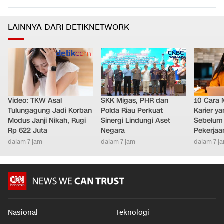
LAINNYA DARI DETIKNETWORK
Video: TKW Asal
SKK Migas, PHR dan
10 Cara 
Tulungagung Jadi Korban
Polda Riau Perkuat
Karier y
Modus Janji Nikah, Rugi
Sinergi Lindungi Aset
Sebelum 
Rp 622 Juta
Negara
Pekerjaa
dalam 7 jam
dalam 7 jam
dalam 7 j
Nasional
Teknologi