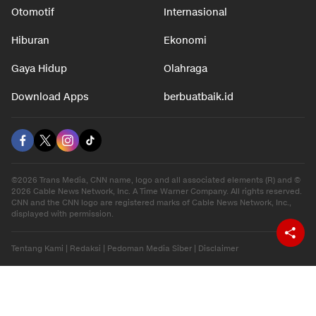
Otomotif
Internasional
Hiburan
Ekonomi
Gaya Hidup
Olahraga
Download Apps
berbuatbaik.id
©2026 Trans Media, CNN name, logo and all associated elements (R) and ©
2026 Cable News Network, Inc. A Time Warner Company. All rights reserved.
CNN and the CNN logo are registered marks of Cable News Network, Inc.,
displayed with permission.
Tentang Kami
|
Redaksi
|
Pedoman Media Siber
|
Disclaimer