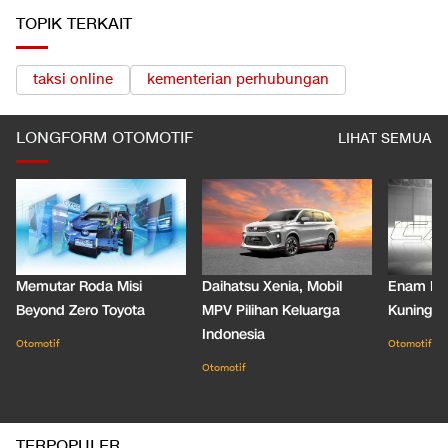
TOPIK TERKAIT
taksi online
kementerian perhubungan
LONGFORM OTOMOTIF
LIHAT SEMUA
Memutar Roda Misi
Daihatsu Xenia, Mobil
Enam De
Beyond Zero Toyota
MPV Pilihan Keluarga
Kuning C
Indonesia
Otomotif
Otomotif
Otomotif
TERPOPULER